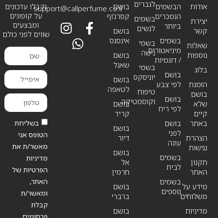
לגברים
אודות
הבשמים
בושם
וקבלו עדכונים
support@callperfume.co.il
על קופונים
הנמכרים
קסרג’וף
בשמים
יצירת
ומבצעים
ביותר
לנשים
קשר
בושם
שווים לפני כולם
בשמים
אינסנס
בשמי
שאלות
מיניאטורים
נישה
נוספות
בושם
/ דוגמיות
שאנל
בשמי
בלוג
בושם
יוניסקס
בושם
הזמנת
לפי צבע
לטאפה
טיפוח
בושם
בושם
וקוסמטיקה
שלא
בושם
לפי ריח
קיים
קריד
בשליחת
באתר
בושם
בושם
לפני
הטופס אני
הצהרת
דיור
עונה
מאשר/ת את
נגישות
בושם
בשמים
מדיניות
תקנון
אל
לבית
הפרטיות של
האתר
חרמין
האתר,
בשמים
מידע על
בושם
נוספים
ומאשר/ת
משלוחים
ברברי
קבלת
מדיניות
בושם
פרסומים