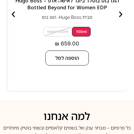
הוגו בוס בוטלד ביונד לאישה אדפ – Hugo Boss
Bottled Beyond for Women EDP
מבית
Hugo Boss- הוגו בוס
tester 100ml
100ml
₪
659.00
הוספה לסל
למה אנחנו
כל פרפיום – מבחר ענק של בשמים קלאסיים ובשמי בוטיק מיוחדים