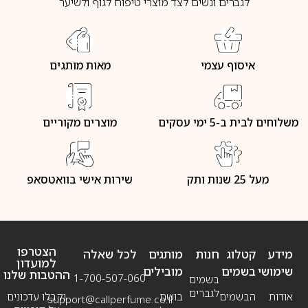
לגברים ונשים לצד מוצרי טיפוח לגוף ולשיער
איסוף עצמי
מאות מותגים
משלוחים לבית ב-5 ימי עסקים
מוצרים מקוריים
מעל 25 שנות ותק
שירות אישי בוואטסאפ
הצטרפו
מידע
קטלוג
חנות
מותגים
לכל שאלה
למועדון
שימושי
בשמים
מובילים
ההטבות שלנו
1-700-507-060
בשמים
לגברים
אודות
הבשמים
בושם
וקבלו עדכונים
support@callperfume.co.il