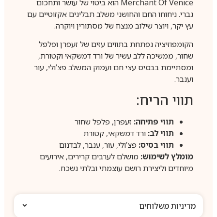
Merchant Of Venice הוא ביטוי של עושר ותחכום
גברי. ניחוחו החם והחושני משלב תבלינים אקזוטיים עם
עץ יקר, ויוצר שילוב מנצח של מסתורין ויוקרה.
הקומפוזיציה נפתחת בתווים עזים של זעפרן ופלפל
שחור, ממשיכה ללב עשיר של ורד דמשקאי וקטורת,
ומסתיימת בבסיס עצי חם ועמוק המשלב פצ’ולי, עור
וענבר.
תווי הריח:
תווי פתיחה:
זעפרן, פלפל שחור
תווי לב:
ורד דמשקאי, קטורת
תווי בסיס:
פצ’ולי, עור, ענבר, לבדנום
מומלץ לשימוש:
מושלם לערבים קרירים, אירועים
מיוחדים וליצירת רושם עוצמתי ובלתי נשכח.
מדיניות משלוחים