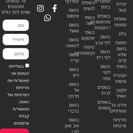
על קופונים
הנמכרים
קסרג’וף
בשמים
יצירת
ומבצעים
ביותר
לנשים
קשר
בושם
שווים לפני כולם
בשמים
אינסנס
בשמי
שאלות
מיניאטורים
נישה
נוספות
בושם
/ דוגמיות
שאנל
בשמי
בלוג
בושם
יוניסקס
בושם
הזמנת
לפי צבע
לטאפה
טיפוח
בושם
בושם
וקוסמטיקה
שלא
בושם
לפי ריח
קיים
קריד
בשליחת
באתר
בושם
בושם
לפני
הטופס אני
הצהרת
דיור
עונה
מאשר/ת את
נגישות
בושם
בשמים
מדיניות
תקנון
אל
לבית
הפרטיות של
האתר
חרמין
האתר,
בשמים
מידע על
בושם
נוספים
ומאשר/ת
משלוחים
ברברי
קבלת
מדיניות
בושם
פרסומים
פרטיות
איב סאן
לורן