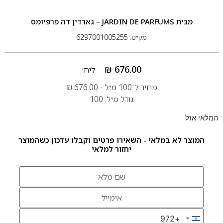
מבית
JARDIN DE PARFUMS – גארדין דה פרפיומס
מק״ט: 6297001005255
₪
676.00
ליח׳
מחיר ל־100 מ״ל -
676.00
₪
גודל מ״ל: 100
המלאי אזל
המוצר לא במלאי - השאירו פרטים וקבלו עדכון כשהמוצר
יחזור למלאי
+972
Israel +972