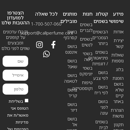
הצטרפו
מידע
קטלוג
חנות
מותגים
לכל שאלה
למועדון
שימושי
בשמים
מובילים
ההטבות שלנו
1-700-507-060
בשמים
לגברים
אודות
הבשמים
בושם
וקבלו עדכונים
support@callperfume.co.il
על קופונים
הנמכרים
קסרג’וף
בשמים
יצירת
ומבצעים
ביותר
לנשים
קשר
בושם
שווים לפני כולם
בשמים
אינסנס
בשמי
שאלות
מיניאטורים
נישה
נוספות
בושם
/ דוגמיות
שאנל
בשמי
בלוג
בושם
יוניסקס
בושם
הזמנת
לפי צבע
לטאפה
טיפוח
בושם
בושם
וקוסמטיקה
שלא
בושם
לפי ריח
קיים
קריד
בשליחת
באתר
בושם
בושם
לפני
הטופס אני
הצהרת
דיור
עונה
מאשר/ת את
נגישות
בושם
בשמים
מדיניות
תקנון
אל
לבית
הפרטיות של