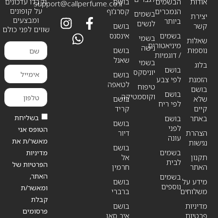
אודות
הבשמים
בושם
וקבלו עדכונים
support@callperfume.co.il
על קופונים
הנמכרים
קסרג’וף
בשמים
יצירת
ומבצעים
ביותר
לנשים
קשר
בושם
שווים לפני כולם
בשמים
אינסנס
בשמי
שאלות
מיניאטורים
נישה
נוספות
בושם
/ דוגמיות
שאנל
בשמי
בלוג
בושם
יוניסקס
בושם
הזמנת
לפי צבע
לטאפה
טיפוח
בושם
בושם
וקוסמטיקה
שלא
בושם
לפי ריח
קיים
קריד
בשליחת
באתר
בושם
בושם
לפני
הטופס אני
הצהרת
דיור
עונה
מאשר/ת את
נגישות
בושם
בשמים
מדיניות
תקנון
אל
לבית
הפרטיות של
האתר
חרמין
האתר,
בשמים
מידע על
בושם
נוספים
ומאשר/ת
משלוחים
ברברי
קבלת
מדיניות
בושם
פרסומים
פרטיות
איב סאן