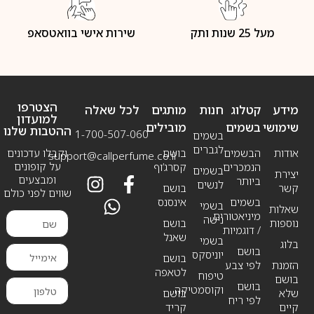
מעל 25 שנות ותק
שירות אישי בוואטסאפ
הצטרפו
מידע
קטלוג
חנות
מותגים
לכל שאלה
למועדון
שימושי
בשמים
מובילים
ההטבות שלנו
1-700-507-060
בשמים
לגברים
אודות
הבשמים
בושם
וקבלו עדכונים
support@callperfume.co.il
על קופונים
הנמכרים
קסרג’וף
בשמים
יצירת
ומבצעים
ביותר
לנשים
קשר
בושם
שווים לפני כולם
בשמים
אינסנס
בשמי
שאלות
מיניאטורים
נישה
נוספות
בושם
/ דוגמיות
שאנל
בשמי
בלוג
בושם
יוניסקס
בושם
הזמנת
לפי צבע
לטאפה
טיפוח
בושם
בושם
וקוסמטיקה
שלא
בושם
לפי ריח
קיים
קריד