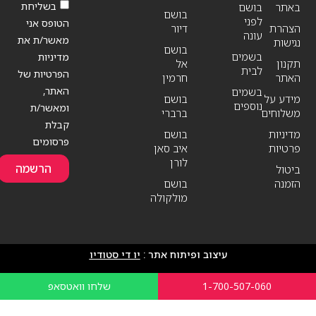
בשליחת
באתר
בושם
בושם
לפני
הטופס אני
הצהרת
דיור
עונה
מאשר/ת את
נגישות
בושם
בשמים
מדיניות
תקנון
אל
לבית
הפרטיות של
האתר
חרמין
האתר,
בשמים
מידע על
בושם
נוספים
ומאשר/ת
משלוחים
ברברי
קבלת
מדיניות
בושם
פרסומים
פרטיות
איב סאן
לורן
הרשמה
ביטול
הזמנה
בושם
מולקולה
עיצוב ופיתוח אתר :
יו די סטודיו
1-700-507-060
שלחו וואטסאפ