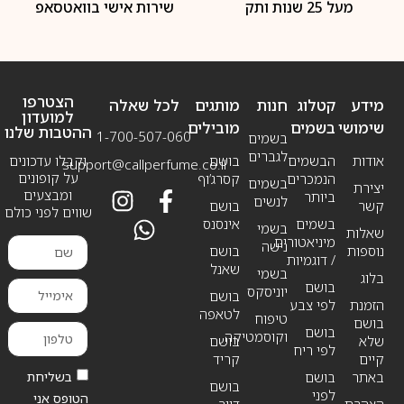
מעל 25 שנות ותק
שירות אישי בוואטסאפ
הצטרפו
מידע
קטלוג
חנות
מותגים
לכל שאלה
למועדון
שימושי
בשמים
מובילים
ההטבות שלנו
1-700-507-060
בשמים
לגברים
אודות
הבשמים
בושם
וקבלו עדכונים
support@callperfume.co.il
על קופונים
הנמכרים
קסרג’וף
בשמים
יצירת
ומבצעים
ביותר
לנשים
קשר
בושם
שווים לפני כולם
בשמים
אינסנס
בשמי
שאלות
מיניאטורים
נישה
נוספות
בושם
/ דוגמיות
שאנל
בשמי
בלוג
בושם
יוניסקס
בושם
הזמנת
לפי צבע
לטאפה
טיפוח
בושם
בושם
וקוסמטיקה
שלא
בושם
לפי ריח
קיים
קריד
בשליחת
באתר
בושם
בושם
לפני
הטופס אני