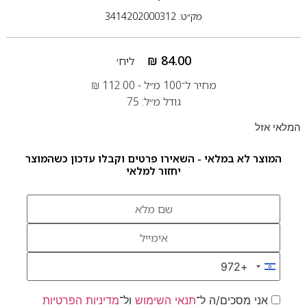
מק״ט: 3414202000312
₪
84.00
ליח׳
מחיר ל־100 מ״ל -
112.00
₪
גודל מ״ל: 75
המלאי אזל
המוצר לא במלאי - השאירו פרטים וקבלו עדכון כשהמוצר
יחזור למלאי
+972
Israel +972
אני מסכים/ה ל־
תנאי השימוש
ול־
מדיניות הפרטיות