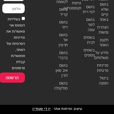
לטאפה
טיפוח
בושם
בושם
וקוסמטיקה
שלא
בושם
לפי ריח
קיים
קריד
בשליחת
באתר
בושם
בושם
לפני
הטופס אני
הצהרת
דיור
עונה
מאשר/ת את
נגישות
בושם
בשמים
מדיניות
תקנון
אל
לבית
הפרטיות של
האתר
חרמין
האתר,
בשמים
מידע על
בושם
נוספים
ומאשר/ת
משלוחים
ברברי
קבלת
מדיניות
בושם
פרסומים
פרטיות
איב סאן
לורן
הרשמה
ביטול
הזמנה
בושם
מולקולה
עיצוב ופיתוח אתר :
יו די סטודיו