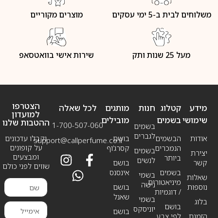
משלוחים לבית ב-5 ימי עסקים
מוצרים מקוריים
מעל 25 שנות ותק
שירות אישי בוואטסאפ
הצטרפו
מידע
קטלוג
חנות
מותגים
לכל שאלה
למועדון
שימושי
בשמים
מובילים
ההטבות שלנו
1-700-507-060
בשמים
לגברים
אודות
הבשמים
בושם
וקבלו עדכונים
support@callperfume.co.il
על קופונים
הנמכרים
קסרג’וף
בשמים
יצירת
ומבצעים
ביותר
לנשים
קשר
בושם
שווים לפני כולם
בשמים
אינסנס
בשמי
שאלות
מיניאטורים
נישה
נוספות
בושם
/ דוגמיות
שאנל
בשמי
בלוג
בושם
יוניסקס
בושם
הזמנת
לפי צבע