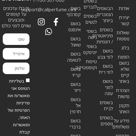
1-700-507-060
בשמים
לגברים
אודות
הבשמים
בושם
וקבלו עדכונים
support@callperfume.co.il
על קופונים
הנמכרים
קסרג’וף
בשמים
יצירת
ומבצעים
ביותר
לנשים
קשר
בושם
שווים לפני כולם
בשמים
אינסנס
בשמי
שאלות
מיניאטורים
נישה
נוספות
בושם
/ דוגמיות
שאנל
בשמי
בלוג
בושם
יוניסקס
בושם
הזמנת
לפי צבע
לטאפה
טיפוח
בושם
בושם
וקוסמטיקה
שלא
בושם
לפי ריח
קיים
קריד
בשליחת
באתר
בושם
בושם
לפני
הטופס אני
הצהרת
דיור
עונה
מאשר/ת את
נגישות
בושם
בשמים
מדיניות
תקנון
אל
לבית
הפרטיות של
האתר
חרמין
האתר,
בשמים
מידע על
בושם
נוספים
ומאשר/ת
משלוחים
ברברי
קבלת
מדיניות
בושם