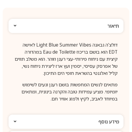
תיאור
דולצ’ה גבאנה Light Blue Summer Vibes לאישה
EDT הוא בושם בריכוז Eau de Toilette במהדורה
קיצית עם ניחוח פירותי-עצי רענן וזוהר. הוא משלב תווים
של אפרסק עסיסי, יסמין ועץ ארז ליצירת ניחוח נשי,
קליל ואלגנטי בהשראת חופי הים התיכון.
מתאים לנשים המחפשות בושם רענן ונעים לשימוש
יומיומי. מציע עמידות טובה והקרנה בינונית, ומתאים
במיוחד לאביב, לקיץ ולמזג אוויר חם.
מידע נוסף