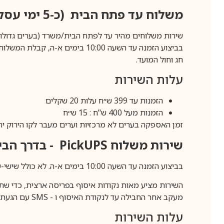
משלוח עד פתח הבית (כ-5 ימי עסקים)
שירות משלוחים מהיר עד לפתח הבית/משרד (בערים גדולות לפרטים 70-60
חג וחול המועד.
עלות השירות
הזמנות עד 399 ש״ח עלות 20 שקלים
הזמנות מעל 400 ש"ח : 15 ש״ח
זמן האספקה בערים לא מרכזיות וערים מעבר לקו הירוק יהיה 3-5 ימי עסק
שירות משלוח
PickUPS
- בדרך הביתה (כ-5 
בביצוע הזמנה עד השעה 10:00 בימים א-ה. לא כולל שישי-שבת,ערבי חג וחול המועד.
השירות מציע מאות נקודות איסוף בפריסה ארצית, כדי שת
מעקב אחר החבילה עד לנקודת האיסוף ו -
SMS
עם הגעת ה
עלות השירות