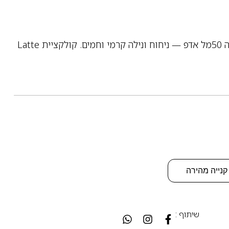
DKNY Be Delicious Latte Vanilla לאישה 50מל אדפ — ניחוח ונילה קרמי וחמים. קולקציית Latte
קנייה מהירה
שיתוף :