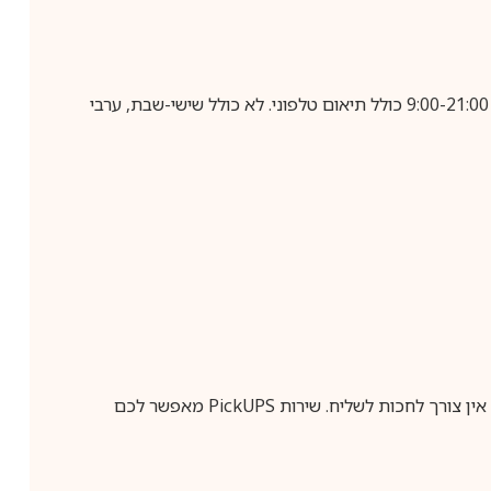
בביצוע הזמנה עד השעה 10:00 בימים א-ה, קבלת המשלוח תבוצע עד חמישה ימי עסקים מיום שלאחר ביצוע ההזמנה, בין השעות 9:00-21:00 כולל תיאום טלפוני. לא כולל שישי-שבת, ערבי
ין צורך לחכות לשליח. שירות
PickUPS
מאפשר לכם