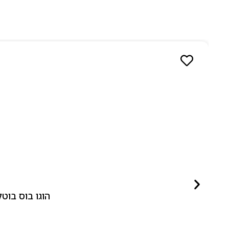
הוגו בוס בוטלד ביונד לאישה