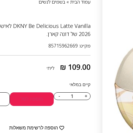
עמוד הבית
»
בשמים לנשים
2026 של דונה קארן.
מק״ט: 85715962669
₪
109.00
ליח׳
קיים במלאי
-
+
הוספה לסל
הוספה לרשימת משאלות