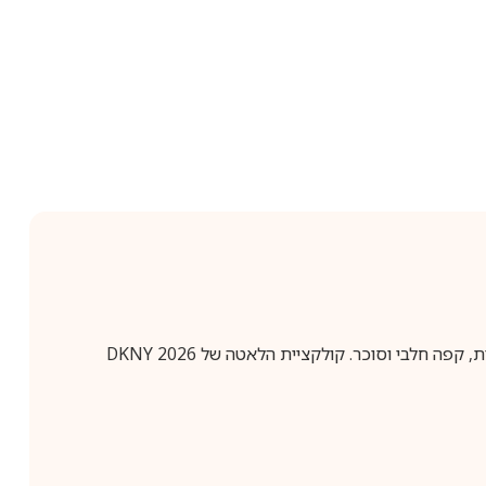
לאישה מבית דונה קארן — 50 מ”ל אדפ. ניחוח חמים ומפנק עם לב של ונילה קרמית, קפה חלבי וסוכר. קולקציית הלאטה של DKNY 2026