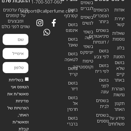
ההטבות שלנו
1-700-507-060
בשמים
לגברים
אודות
הבשמים
בושם
וקבלו עדכונים
support@callperfume.co.il
על קופונים
הנמכרים
קסרג’וף
בשמים
יצירת
ומבצעים
ביותר
לנשים
קשר
בושם
שווים לפני כולם
בשמים
אינסנס
בשמי
שאלות
מיניאטורים
נישה
נוספות
בושם
/ דוגמיות
שאנל
בשמי
בלוג
בושם
יוניסקס
בושם
הזמנת
לפי צבע
לטאפה
טיפוח
בושם
בושם
וקוסמטיקה
שלא
בושם
לפי ריח
קיים
קריד
בשליחת
באתר
בושם
בושם
לפני
הטופס אני
הצהרת
דיור
עונה
מאשר/ת את
נגישות
בושם
בשמים
מדיניות
תקנון
אל
לבית
הפרטיות של
האתר
חרמין
האתר,
בשמים
מידע על
בושם
נוספים
ומאשר/ת
משלוחים
ברברי
קבלת