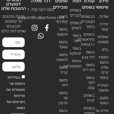
מידע
קטלוג
חנות
מותגים
לכל שאלה
למועדון
שימושי
בשמים
מובילים
ההטבות שלנו
1-700-507-060
בשמים
לגברים
אודות
הבשמים
בושם
וקבלו עדכונים
support@callperfume.co.il
על קופונים
הנמכרים
קסרג’וף
בשמים
יצירת
ומבצעים
ביותר
לנשים
קשר
בושם
שווים לפני כולם
בשמים
אינסנס
בשמי
שאלות
מיניאטורים
נישה
נוספות
בושם
/ דוגמיות
שאנל
בשמי
בלוג
בושם
יוניסקס
בושם
הזמנת
לפי צבע
לטאפה
טיפוח
בושם
בושם
וקוסמטיקה
שלא
בושם
לפי ריח
קיים
קריד
בשליחת
באתר
בושם
בושם
לפני
הטופס אני
הצהרת
דיור
עונה
מאשר/ת את
נגישות
בושם
בשמים
מדיניות
תקנון
אל
לבית
הפרטיות של
האתר
חרמין
האתר,
בשמים
מידע על
בושם
נוספים
ומאשר/ת