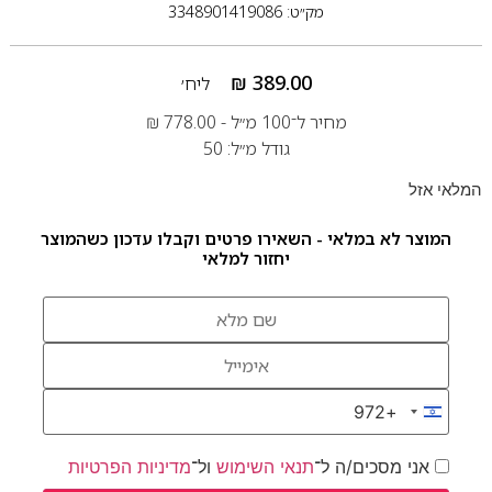
מק״ט: 3348901419086
₪
389.00
ליח׳
מחיר ל־100 מ״ל -
778.00
₪
גודל מ״ל: 50
המלאי אזל
המוצר לא במלאי - השאירו פרטים וקבלו עדכון כשהמוצר
יחזור למלאי
+972
Israel +972
אני מסכים/ה ל־
תנאי השימוש
ול־
מדיניות הפרטיות