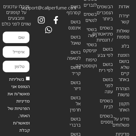
לגברים
אודות
הבשמים
בושם
וקבלו עדכונים
support@callperfume.co.il
על קופונים
הנמכרים
קסרג’וף
בשמים
יצירת
ומבצעים
ביותר
לנשים
קשר
בושם
שווים לפני כולם
בשמים
אינסנס
בשמי
שאלות
מיניאטורים
נישה
נוספות
בושם
/ דוגמיות
שאנל
בשמי
בלוג
בושם
יוניסקס
בושם
הזמנת
לפי צבע
לטאפה
טיפוח
בושם
בושם
וקוסמטיקה
שלא
בושם
לפי ריח
קיים
קריד
בשליחת
באתר
בושם
בושם
לפני
הטופס אני
הצהרת
דיור
עונה
מאשר/ת את
נגישות
בושם
בשמים
מדיניות
תקנון
אל
לבית
הפרטיות של
האתר
חרמין
האתר,
בשמים
מידע על
בושם
נוספים
ומאשר/ת
משלוחים
ברברי
קבלת
מדיניות
בושם