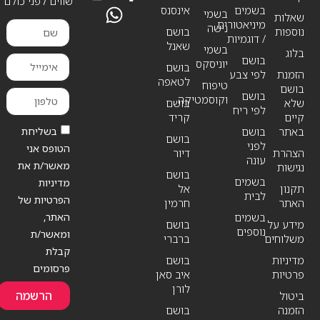
שווים לפני כולם
בשמים
אינסנס
בשמי
שאלות
מיניאטורים
נישה
נוספות
בושם
/ דוגמיות
שאנל
בשמי
בלוג
בושם
יוניסקס
בושם
הזמנת
לפי צבע
לטאפה
טיפוח
בושם
בושם
וקוסמטיקה
שלא
בושם
לפי ריח
קיים
קריד
בשליחת
באתר
בושם
בושם
לפני
הטופס אני
הצהרת
דיור
עונה
מאשר/ת את
נגישות
בושם
בשמים
מדיניות
תקנון
אל
לבית
הפרטיות של
האתר
חרמין
האתר,
בשמים
מידע על
בושם
נוספים
ומאשר/ת
משלוחים
ברברי
קבלת
מדיניות
בושם
פרסומים
פרטיות
איב סאן
לורן
הרשמה
ביטול
הזמנה
בושם