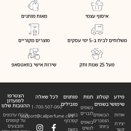
איסוף עצמי
מאות מותגים
משלוחים לבית ב-5 ימי עסקים
מוצרים מקוריים
מעל 25 שנות ותק
שירות אישי בוואטסאפ
הצטרפו
מידע
קטלוג
חנות
מותגים
לכל שאלה
למועדון
שימושי
בשמים
מובילים
ההטבות שלנו
1-700-507-060
בשמים
לגברים
אודות
הבשמים
בושם
וקבלו עדכונים
support@callperfume.co.il
על קופונים
הנמכרים
קסרג’וף
בשמים
יצירת
ומבצעים
ביותר
לנשים
קשר
בושם