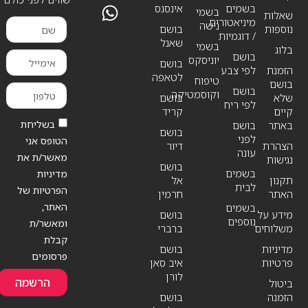
בשמים
אינסנס
בשמי
שאלות
מיניאטורים
נישה
נוספות
בושם
/ דוגמיות
שאנל
בשמי
בלוג
בושם
יוניסקס
בושם
הזמנת
לפי צבע
לטאפה
טיפוח
בושם
בושם
וקוסמטיקה
שלא
בושם
לפי ריח
קיים
קריד
בשליחת
באתר
בושם
בושם
לפני
הטופס אני
הצהרת
דיור
עונה
מאשר/ת את
נגישות
בושם
בשמים
מדיניות
תקנון
אל
לבית
הפרטיות של
האתר
חרמין
האתר,
בשמים
מידע על
בושם
נוספים
ומאשר/ת
משלוחים
ברברי
קבלת
מדיניות
בושם
פרסומים
פרטיות
איב סאן
לורן
הרשמה
ביטול
הזמנה
בושם