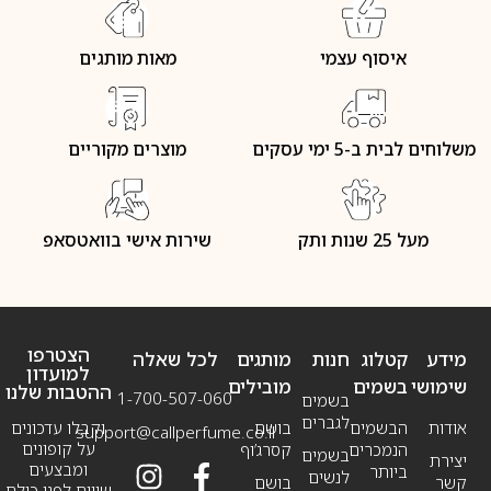
איסוף עצמי
מאות מותגים
משלוחים לבית ב-5 ימי עסקים
מוצרים מקוריים
מעל 25 שנות ותק
שירות אישי בוואטסאפ
הצטרפו
מידע
קטלוג
חנות
מותגים
לכל שאלה
למועדון
שימושי
בשמים
מובילים
ההטבות שלנו
1-700-507-060
בשמים
לגברים
אודות
הבשמים
בושם
וקבלו עדכונים
support@callperfume.co.il
על קופונים
הנמכרים
קסרג’וף
בשמים
יצירת
ומבצעים
ביותר
לנשים
קשר
בושם
שווים לפני כולם