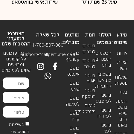
מעל 25 שנות ותק
שירות אישי בוואטסאפ
הצטרפו
מידע
קטלוג
חנות
מותגים
לכל שאלה
למועדון
שימושי
בשמים
מובילים
ההטבות שלנו
1-700-507-060
בשמים
לגברים
אודות
הבשמים
בושם
וקבלו עדכונים
support@callperfume.co.il
על קופונים
הנמכרים
קסרג’וף
בשמים
יצירת
ומבצעים
ביותר
לנשים
קשר
בושם
שווים לפני כולם
בשמים
אינסנס
בשמי
שאלות
מיניאטורים
נישה
נוספות
בושם
/ דוגמיות
שאנל
בשמי
בלוג
בושם
יוניסקס
בושם
הזמנת
לפי צבע
לטאפה
טיפוח
בושם
בושם
וקוסמטיקה
שלא
בושם
לפי ריח
קיים
קריד
בשליחת
באתר
בושם
בושם
לפני
הטופס אני
הצהרת
דיור