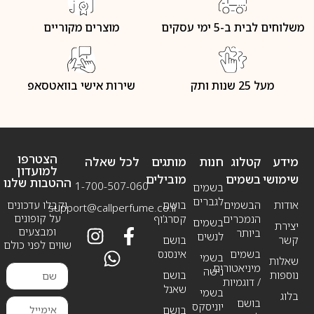
משלוחים לבית ב-5 ימי עסקים
מוצרים מקוריים
מעל 25 שנות ותק
שירות אישי בוואטסאפ
הצטרפו
מידע
קטלוג
חנות
מותגים
לכל שאלה
למועדון
שימושי
בשמים
מובילים
ההטבות שלנו
1-700-507-060
בשמים
לגברים
אודות
הבשמים
בושם
וקבלו עדכונים
support@callperfume.co.il
על קופונים
הנמכרים
קסרג’וף
בשמים
יצירת
ומבצעים
ביותר
לנשים
קשר
בושם
שווים לפני כולם
בשמים
אינסנס
בשמי
שאלות
מיניאטורים
נישה
נוספות
בושם
/ דוגמיות
שאנל
בשמי
בלוג
בושם
יוניסקס
בושם