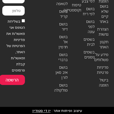
הזמנת
לפי צבע
לטאפה
טיפוח
בושם
בושם
וקוסמטיקה
שלא
בושם
לפי ריח
קיים
קריד
בשליחת
באתר
בושם
בושם
לפני
הטופס אני
הצהרת
דיור
עונה
מאשר/ת את
נגישות
בושם
בשמים
מדיניות
תקנון
אל
לבית
הפרטיות של
האתר
חרמין
האתר,
בשמים
מידע על
בושם
נוספים
ומאשר/ת
משלוחים
ברברי
קבלת
מדיניות
בושם
פרסומים
פרטיות
איב סאן
לורן
הרשמה
ביטול
הזמנה
בושם
מולקולה
עיצוב ופיתוח אתר :
יו די סטודיו