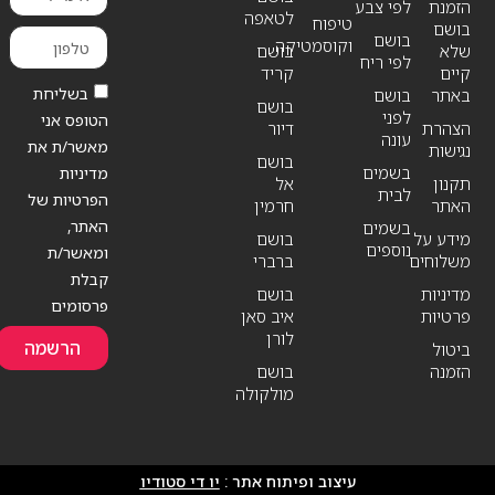
הזמנת
לפי צבע
לטאפה
טיפוח
בושם
בושם
וקוסמטיקה
שלא
בושם
לפי ריח
קיים
קריד
בשליחת
באתר
בושם
בושם
לפני
הטופס אני
הצהרת
דיור
עונה
מאשר/ת את
נגישות
בושם
בשמים
מדיניות
תקנון
אל
לבית
הפרטיות של
האתר
חרמין
האתר,
בשמים
מידע על
בושם
נוספים
ומאשר/ת
משלוחים
ברברי
קבלת
מדיניות
בושם
פרסומים
פרטיות
איב סאן
לורן
הרשמה
ביטול
הזמנה
בושם
מולקולה
עיצוב ופיתוח אתר :
יו די סטודיו