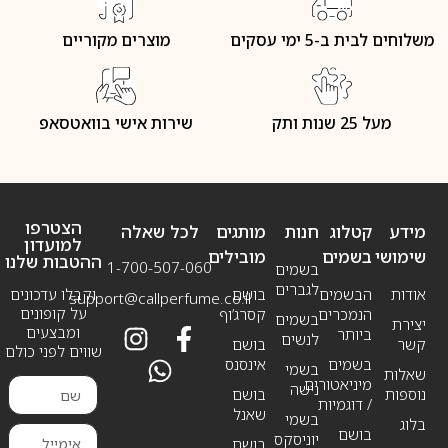
משלוחים לבית ב-5 ימי עסקים
מוצרים מקוריים
מעל 25 שנות ותק
שירות אישי בוואטסאפ
הצטרפו
מידע
קטלוג
חנות
מותגים
לכל שאלה
למועדון
שימושי
בשמים
מובילים
ההטבות שלנו
1-700-507-060
בשמים
לגברים
אודות
הבשמים
בושם
וקבלו עדכונים
support@callperfume.co.il
על קופונים
הנמכרים
קסרג’וף
בשמים
יצירת
ומבצעים
ביותר
לנשים
קשר
בושם
שווים לפני כולם
בשמים
אינסנס
בשמי
שאלות
מיניאטורים
נישה
נוספות
בושם
/ דוגמיות
שאנל
בשמי
בלוג
בושם
יוניסקס
בושם