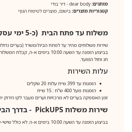
מותגים:
dear body - דיר בודי
קטגוריות מוצרים:
בישום
,
מוצרים לטיפוח הגוף
משלוח עד פתח הבית (כ-5 ימי עסקים)
שירות משלוחים מהיר עד לפתח הבית/משרד (בערים גדולות לפרטים 70-60
חג וחול המועד.
עלות השירות
הזמנות עד 399 ש״ח עלות 20 שקלים
הזמנות מעל 400 ש"ח : 15 ש״ח
זמן האספקה בערים לא מרכזיות וערים מעבר לקו הירוק יהיה 3-5 ימי עסק
שירות משלוח
PickUPS
- בדרך הביתה (כ-5 
בביצוע הזמנה עד השעה 10:00 בימים א-ה. לא כולל שישי-שבת,ערבי חג וחול המועד.