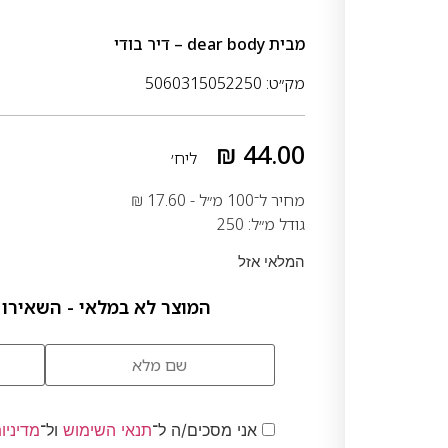
מבית
dear body – דיר בודי
מק״ט: 5060315052250
₪
44.00
ליח׳
מחיר ל־100 מ״ל -
17.60
₪
גודל מ״ל: 250
המלאי אזל
המוצר לא במלאי - השאירו 
אני מסכים/ה ל־
תנאי השימוש
ול־
מדיניו