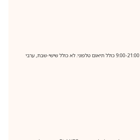
בביצוע הזמנה עד השעה 10:00 בימים א-ה, קבלת המשלוח תבוצע עד חמישה ימי עסקים מיום שלאחר ביצוע ההזמנה, בין השעות 9:00-21:00 כולל תיאום טלפוני. לא כולל שישי-שבת, ערבי