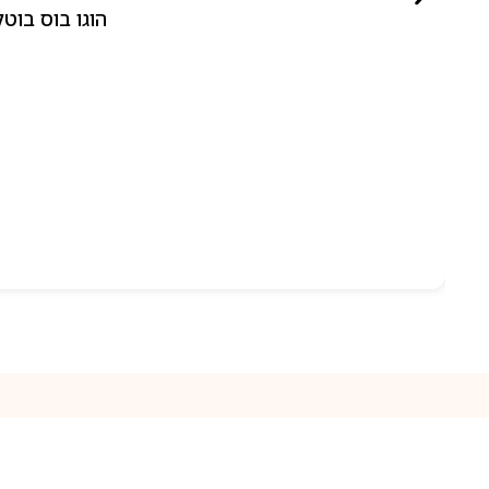
הוגו בוס בוטלד ביונד לאישה