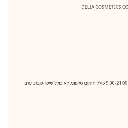
בביצוע הזמנה עד השעה 10:00 בימים א-ה, קבלת המשלוח תבוצע עד חמישה ימי עסקים מיום שלאחר ביצוע ההזמנה, בין השעות 9:00-21:00 כולל תיאום טלפוני. לא כולל שישי-שבת, ערבי