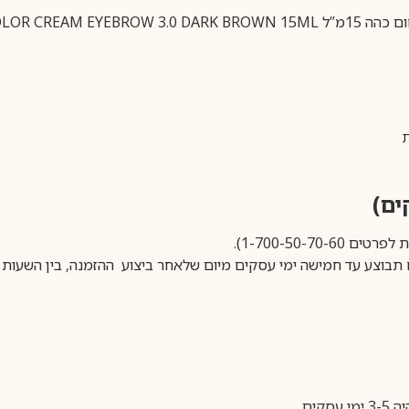
ת
1-700-50-).
ים.