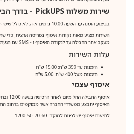
שירות משלוח
PickUPS
- בדרך הביתה (כ-5 
בביצוע הזמנה עד השעה 10:00 בימים א-ה. לא כולל שישי-שבת,ערבי חג וחול המועד.
השירות מציע מאות נקודות איסוף בפריסה ארצית, כדי שת
מעקב אחר החבילה עד לנקודת האיסוף ו -
SMS
עם הגעת ה
עלות השירות
הזמנות עד 399 ש"ח: 15.00 ש"ח
הזמנות מעל 400 ש"ח: 5.00 ש"ח
איסוף עצמי
איסוף החבילה החל מיום לאחר הרכישה בשעה 12:00 ובתיאום מראש בלבד.
האיסוף יתבצע ממשרדי החברה אשר ממוקמים ברחוב החרושת 25, ר
לתיאום איסוף יש לפנות למוקד: 1700-50-70-60