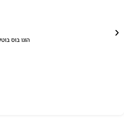
הוגו בוס בוטלד ביונד לאישה