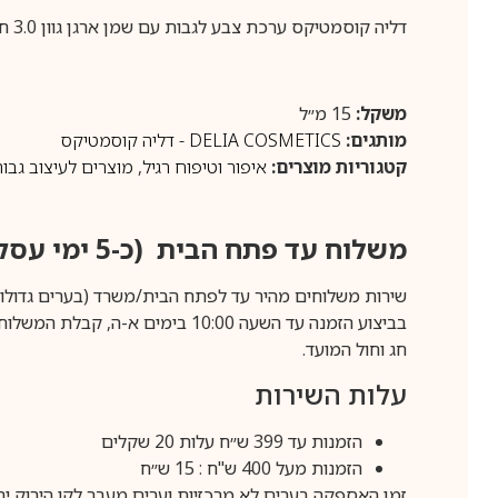
דליה קוסמטיקס ערכת צבע לגבות עם שמן ארגן גוון 3.0 חום כהה 15מ”ל DELIA COSMETICS COLOR CREAM EYEBROW 3.0 DARK BROWN 15ML
משקל:
15 מ״ל
מותגים:
DELIA COSMETICS - דליה קוסמטיקס
קטגוריות מוצרים:
איפור וטיפוח רגיל
,
מוצרים לעיצוב גבו
משלוח עד פתח הבית (כ-5 ימי עסקים)
שירות משלוחים מהיר עד לפתח הבית/משרד (בערים גדולות לפרטים 70-60
חג וחול המועד.
עלות השירות
הזמנות עד 399 ש״ח עלות 20 שקלים
הזמנות מעל 400 ש"ח : 15 ש״ח
זמן האספקה בערים לא מרכזיות וערים מעבר לקו הירוק יהיה 3-5 ימי עסק