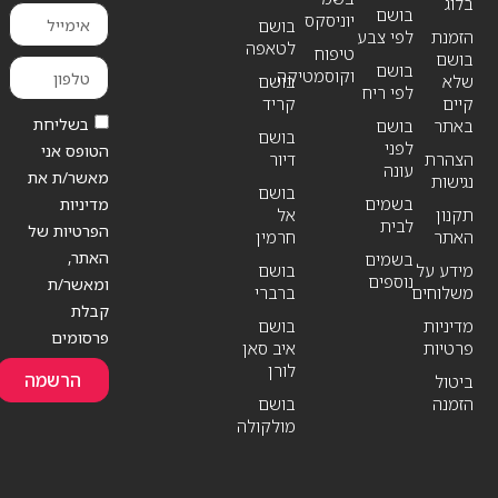
בלוג
בושם
יוניסקס
בושם
הזמנת
לפי צבע
לטאפה
טיפוח
בושם
בושם
וקוסמטיקה
שלא
בושם
לפי ריח
קיים
קריד
בשליחת
באתר
בושם
בושם
לפני
הטופס אני
הצהרת
דיור
עונה
מאשר/ת את
נגישות
בושם
בשמים
מדיניות
תקנון
אל
לבית
הפרטיות של
האתר
חרמין
האתר,
בשמים
מידע על
בושם
נוספים
ומאשר/ת
משלוחים
ברברי
קבלת
מדיניות
בושם
פרסומים
פרטיות
איב סאן
לורן
הרשמה
ביטול
הזמנה
בושם
מולקולה