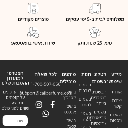
משלוחים לבית ב-5 ימי עסקים
מוצרים מקוריים
מעל 25 שנות ותק
שירות אישי בוואטסאפ
הצטרפו
מידע
קטלוג
חנות
מותגים
לכל שאלה
למועדון
שימושי
בשמים
מובילים
ההטבות שלנו
1-700-507-060
בשמים
לגברים
אודות
הבשמים
בושם
וקבלו עדכונים
support@callperfume.co.il
על קופונים
הנמכרים
קסרג’וף
בשמים
יצירת
ומבצעים
ביותר
לנשים
קשר
בושם
שווים לפני כולם
בשמים
אינסנס
בשמי
שאלות
מיניאטורים
נישה
נוספות
בושם
/ דוגמיות
שאנל
בשמי