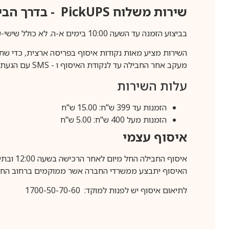
שירות משלוח
PickUPS
- בדרך הביתה (כ-5 
בביצוע הזמנה עד השעה 10:00 בימים א-ה. לא כולל שישי-שבת,ערבי חג וחול המועד.
השירות מציע מאות נקודות איסוף בפריסה ארצית, כדי שת
מעקב אחר החבילה עד לנקודת האיסוף ו -
SMS
עם הגעת ה
עלות השירות
הזמנות עד 399 ש"ח: 15.00 ש"ח
הזמנות מעל 400 ש"ח: 5.00 ש"ח
איסוף עצמי
איסוף החבילה החל מיום לאחר הרכישה בשעה 12:00 ובתיאום מראש בלבד.
האיסוף יתבצע ממשרדי החברה אשר ממוקמים ברחוב החרושת 25, ר
לתיאום איסוף יש לפנות למוקד: 1700-50-70-60