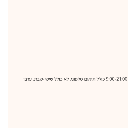
בביצוע הזמנה עד השעה 10:00 בימים א-ה, קבלת המשלוח תבוצע עד חמישה ימי עסקים מיום שלאחר ביצוע ההזמנה, בין השעות 9:00-21:00 כולל תיאום טלפוני. לא כולל שישי-שבת, ערבי