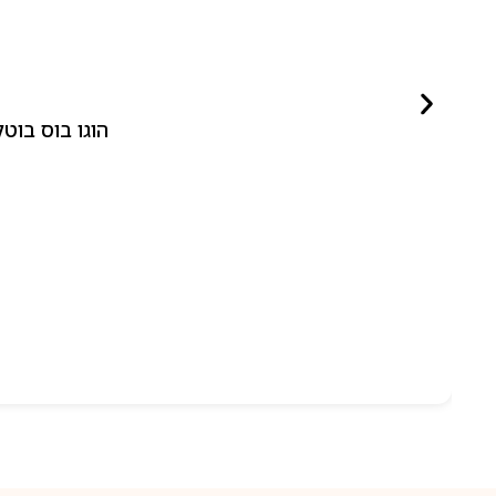
הוגו בוס בוטלד ביונד לאישה