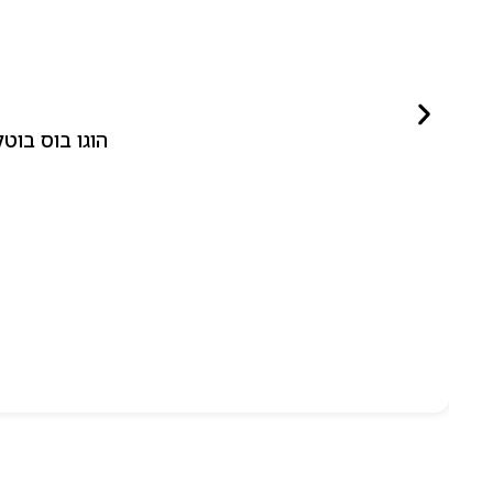
הוגו בוס בוטלד ביונד לאישה