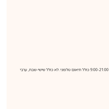
בביצוע הזמנה עד השעה 10:00 בימים א-ה, קבלת המשלוח תבוצע עד חמישה ימי עסקים מיום שלאחר ביצוע ההזמנה, בין השעות 9:00-21:00 כולל תיאום טלפוני. לא כולל שישי-שבת, ערבי