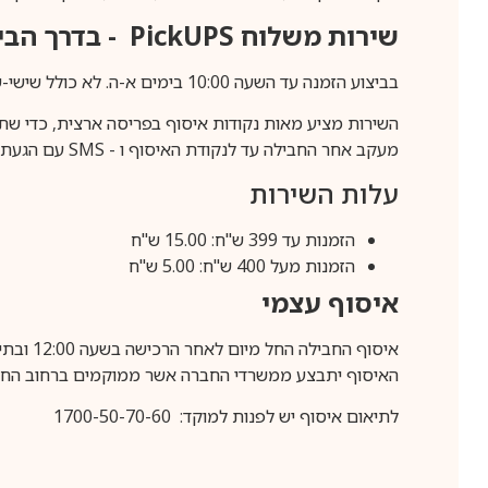
שירות משלוח
PickUPS
- בדרך הביתה (כ-5 
בביצוע הזמנה עד השעה 10:00 בימים א-ה. לא כולל שישי-שבת,ערבי חג וחול המועד.
השירות מציע מאות נקודות איסוף בפריסה ארצית, כדי שת
מעקב אחר החבילה עד לנקודת האיסוף ו -
SMS
עם הגעת ה
עלות השירות
הזמנות עד 399 ש"ח: 15.00 ש"ח
הזמנות מעל 400 ש"ח: 5.00 ש"ח
איסוף עצמי
איסוף החבילה החל מיום לאחר הרכישה בשעה 12:00 ובתיאום מראש בלבד.
האיסוף יתבצע ממשרדי החברה אשר ממוקמים ברחוב החרושת 25, ר
לתיאום איסוף יש לפנות למוקד: 1700-50-70-60