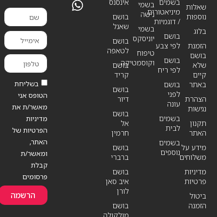
בשמים
אינסנס
בשמי
שאלות
מיניאטורים
נישה
נוספות
בושם
/ דוגמיות
שאנל
בשמי
בלוג
בושם
יוניסקס
בושם
הזמנת
לפי צבע
לטאפה
טיפוח
בושם
בושם
וקוסמטיקה
שלא
בושם
לפי ריח
קיים
קריד
בשליחת
באתר
בושם
בושם
לפני
הטופס אני
הצהרת
דיור
עונה
מאשר/ת את
נגישות
בושם
בשמים
מדיניות
תקנון
אל
לבית
הפרטיות של
האתר
חרמין
האתר,
בשמים
מידע על
בושם
נוספים
ומאשר/ת
משלוחים
ברברי
קבלת
מדיניות
בושם
פרסומים
פרטיות
איב סאן
לורן
הרשמה
ביטול
הזמנה
בושם
מולקולה