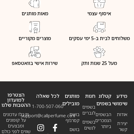
איסוף עצמי
מאות מותגים
משלוחים לבית ב-5 ימי עסקים
מוצרים מקוריים
מעל 25 שנות ותק
שירות אישי בוואטסאפ
הצטרפו
מידע
קטלוג
חנות
מותגים
לכל שאלה
למועדון
שימושי
בשמים
מובילים
ההטבות שלנו
1-700-507-060
בשמים
לגברים
אודות
הבשמים
בושם
וקבלו עדכונים
support@callperfume.co.il
על קופונים
הנמכרים
קסרג’וף
בשמים
יצירת
ומבצעים
ביותר
לנשים
קשר
בושם
שווים לפני כולם