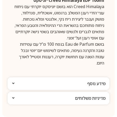
Creed Himalaya EDP 100ml יוניסקס
Creed Himalaya הוא בושם יוניסקס יוקרתי עם ניחוח
עצי־הדרי רענן המשלב ברגמוט, אשכולית, סנדלווד,
מושק וענבר ליצירת ריח נקי, אלגנטי ומלא נוכחות.
ניחוח מתוחכם בהשראת הרי ההימלאיה והטבע הפראי,
מתאים לגברים ולנשים שאוהבים בשמי נישה יוקרתיים
עם אופי רענן ועל־זמני.
בושם Eau de Parfum בנפח 100 מ”ל עם עמידות
טובה והקרנה נעימה, מתאים לשימוש יום־יומי ובכל
עונות השנה עם תחושת יוקרה, רעננות וסטייל לאורך
היום.
מידע נוסף
מדיניות משלוחים