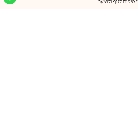
טיפוח לגוף ולשיער
מעל 25 שנות ותק
שירות אישי בוואטסאפ
הצטרפו למועדון ההטבות שלנו
וקבלו עדכונים על קופונים ומבצעים
שווים לפני כולם
support@ca