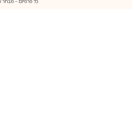
כל פרפיום – מבחר ע
איסוף עצמי
מאות מותגים
מידע שימושי
חנות
ק
אודות
בשמים לגברים
ה
יצירת קשר
בשמים לנשים
בש
שאלות נוספות
בשמי נישה
בו
בלוג
בשמי יוניסקס
בו