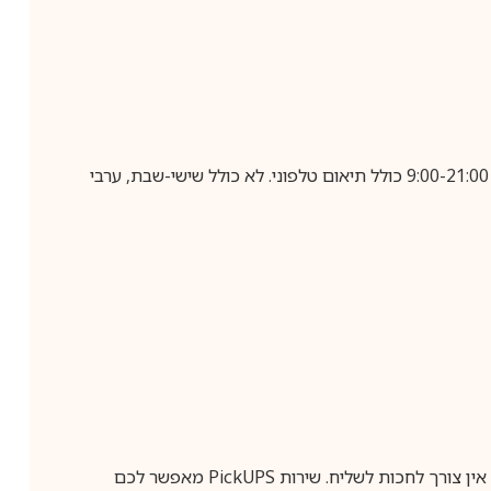
בביצוע הזמנה עד השעה 10:00 בימים א-ה, קבלת המשלוח תבוצע עד חמישה ימי עסקים מיום שלאחר ביצוע ההזמנה, בין השעות 9:00-21:00 כולל תיאום טלפוני. לא כולל שישי-שבת, ערבי
ין צורך לחכות לשליח. שירות
PickUPS
מאפשר לכם