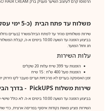
הרמוסו קרם לעיצוב השיער מעניק ברק HERMOSO HAIR CREAM
משלוח עד פתח הבית (כ-5 ימי עסקים)
שירות משלוחים מהיר עד לפתח הבית/משרד (בערים גדולות לפרטים 70-60
חג וחול המועד.
עלות השירות
הזמנות עד 399 ש״ח עלות 20 שקלים
הזמנות מעל 400 ש"ח : 15 ש״ח
זמן האספקה בערים לא מרכזיות וערים מעבר לקו הירוק יהיה 3-5 ימי עסק
שירות משלוח
PickUPS
- בדרך הביתה (כ-5 
בביצוע הזמנה עד השעה 10:00 בימים א-ה. לא כולל שישי-שבת,ערבי חג וחול המועד.
השירות מציע מאות נקודות איסוף בפריסה ארצית, כדי שת