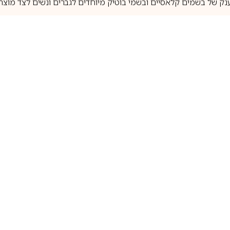
נק של בשמים קלאסיים ובשמי בוטיק מיוחדים לגברים ונשים לצד מוצרי 
משלוחים לבית ב-5 ימי עסקים
מוצרים מקוריים
טלוג בשמים
מותגים מובילים
לכל שאלה
1-700-507-060
בשמים הנמכרים ביותר
בושם קסרג’וף
llperfume.co.il
מים מיניאטורים / דוגמיות
בושם אינסנס
שם לפי צבע
בושם שאנל
שם לפי ריח
בושם לטאפה