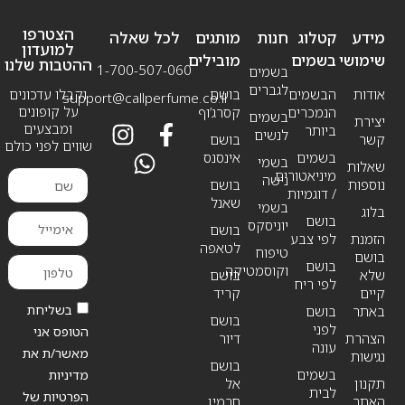
הצטרפו
מידע
קטלוג
חנות
מותגים
לכל שאלה
למועדון
שימושי
בשמים
מובילים
ההטבות שלנו
1-700-507-060
בשמים
לגברים
אודות
הבשמים
בושם
וקבלו עדכונים
support@callperfume.co.il
על קופונים
הנמכרים
קסרג’וף
בשמים
יצירת
ומבצעים
ביותר
לנשים
קשר
בושם
שווים לפני כולם
בשמים
אינסנס
בשמי
שאלות
מיניאטורים
נישה
נוספות
בושם
/ דוגמיות
שאנל
בשמי
בלוג
בושם
יוניסקס
בושם
הזמנת
לפי צבע
לטאפה
טיפוח
בושם
בושם
וקוסמטיקה
שלא
בושם
לפי ריח
קיים
קריד
בשליחת
באתר
בושם
בושם
לפני
הטופס אני
הצהרת
דיור
עונה
מאשר/ת את
נגישות
בושם
בשמים
מדיניות
תקנון
אל
לבית
הפרטיות של
האתר
חרמין