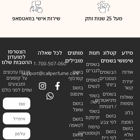
מעל 25 שנות ותק
שירות אישי בוואטסאפ
הצטרפו
מידע
קטלוג
חנות
מותגים
לכל שאלה
למועדון
שימושי
בשמים
מובילים
ההטבות שלנו
1-700-507-060
בשמים
לגברים
אודות
הבשמים
בושם
וקבלו עדכונים
support@callperfume.co.il
על קופונים
הנמכרים
קסרג’וף
בשמים
יצירת
ומבצעים
ביותר
לנשים
קשר
בושם
שווים לפני כולם
בשמים
אינסנס
בשמי
שאלות
מיניאטורים
נישה
נוספות
בושם
/ דוגמיות
שאנל
בשמי
בלוג
בושם
יוניסקס
בושם
הזמנת
לפי צבע
לטאפה
טיפוח
בושם
בושם
וקוסמטיקה
שלא
בושם
לפי ריח