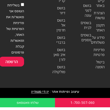
קיים
קריד
בשליחת
באתר
בושם
בושם
לפני
הטופס אני
הצהרת
דיור
עונה
מאשר/ת את
נגישות
בושם
בשמים
מדיניות
תקנון
אל
לבית
הפרטיות של
האתר
חרמין
האתר,
בשמים
מידע על
בושם
נוספים
ומאשר/ת
משלוחים
ברברי
קבלת
מדיניות
בושם
פרסומים
פרטיות
איב סאן
לורן
הרשמה
ביטול
הזמנה
בושם
מולקולה
עיצוב ופיתוח אתר :
יו די סטודיו
1-700-507-060
שלחו וואטסאפ