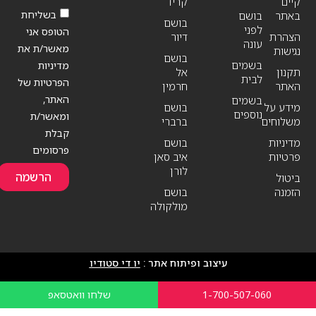
קיים
קריד
בשליחת
באתר
בושם
בושם
לפני
הטופס אני
הצהרת
דיור
עונה
מאשר/ת את
נגישות
בושם
בשמים
מדיניות
תקנון
אל
לבית
הפרטיות של
האתר
חרמין
האתר,
בשמים
מידע על
בושם
נוספים
ומאשר/ת
משלוחים
ברברי
קבלת
מדיניות
בושם
פרסומים
פרטיות
איב סאן
לורן
הרשמה
ביטול
הזמנה
בושם
מולקולה
עיצוב ופיתוח אתר :
יו די סטודיו
1-700-507-060
שלחו וואטסאפ