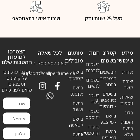
מעל 25 שנות ותק
שירות אישי בוואטסאפ
הצטרפו
מידע
קטלוג
חנות
מותגים
לכל שאלה
למועדון
שימושי
בשמים
מובילים
ההטבות שלנו
1-700-507-060
בשמים
לגברים
אודות
הבשמים
בושם
וקבלו עדכונים
support@callperfume.co.il
על קופונים
הנמכרים
קסרג’וף
בשמים
יצירת
ומבצעים
ביותר
לנשים
קשר
בושם
שווים לפני כולם
בשמים
אינסנס
בשמי
שאלות
מיניאטורים
נישה
נוספות
בושם
/ דוגמיות
שאנל
בשמי
בלוג
בושם
יוניסקס
בושם
הזמנת
לפי צבע
לטאפה
טיפוח
בושם
בושם
וקוסמטיקה
שלא
בושם
לפי ריח