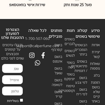
מעל 25 שנות ותק
שירות אישי בוואטסאפ
הצטרפו
מידע
קטלוג
חנות
מותגים
לכל שאלה
למועדון
שימושי
בשמים
מובילים
ההטבות שלנו
1-700-507-060
בשמים
לגברים
אודות
הבשמים
בושם
וקבלו עדכונים
support@callperfume.co.il
על קופונים
הנמכרים
קסרג’וף
בשמים
יצירת
ומבצעים
ביותר
לנשים
קשר
בושם
שווים לפני כולם
בשמים
אינסנס
בשמי
שאלות
מיניאטורים
נישה
נוספות
בושם
/ דוגמיות
שאנל
בשמי
בלוג
בושם
יוניסקס
בושם
הזמנת
לפי צבע
לטאפה
טיפוח
בושם
בושם
וקוסמטיקה
שלא
בושם
לפי ריח
קיים
קריד
בשליחת
באתר
בושם
בושם