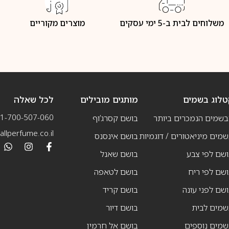
משלוחים לבית ב-5 ימי עסקים
מוצרים מקוריים
טלוג בשמים
מותגים מובילים
לכל שאלה
1-700-507-060
בשמים הנמכרים ביותר
בושם קסרג’וף
llperfume.co.il
מים מיניאטורים / דוגמיות
בושם אינסנס
שם לפי צבע
בושם שאנל
שם לפי ריח
בושם לטאפה
שם לפני עונה
בושם קריד
שמים לבית
בושם דיור
שמים נוספים
בושם אל חרמין