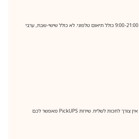
בביצוע הזמנה עד השעה 10:00 בימים א-ה, קבלת המשלוח תבוצע עד חמישה ימי עסקים מיום שלאחר ביצוע ההזמנה, בין השעות 9:00-21:00 כולל תיאום טלפוני. לא כולל שישי-שבת, ערבי
ין צורך לחכות לשליח. שירות
PickUPS
מאפשר לכם