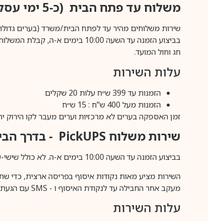
משלוח עד פתח הבית (כ-5 ימי עסקים)
שירות משלוחים מהיר עד לפתח הבית/משרד (בערים גדולות לפרטים 70-60
חג וחול המועד.
עלות השירות
הזמנות עד 399 ש״ח עלות 20 שקלים
הזמנות מעל 400 ש"ח : 15 ש״ח
זמן האספקה בערים לא מרכזיות וערים מעבר לקו הירוק יהיה 3-5 ימי עסק
שירות משלוח
PickUPS
- בדרך הביתה (כ-5 
בביצוע הזמנה עד השעה 10:00 בימים א-ה. לא כולל שישי-שבת,ערבי חג וחול המועד.
השירות מציע מאות נקודות איסוף בפריסה ארצית, כדי שת
מעקב אחר החבילה עד לנקודת האיסוף ו -
SMS
עם הגעת ה
עלות השירות