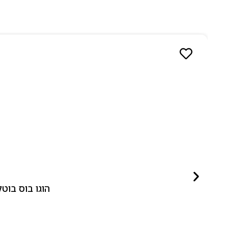
הוגו בוס בוטלד ביונד לאישה