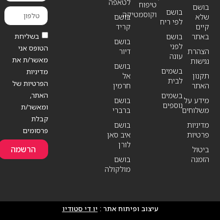
לטאפה
טיפוח
בושם
בושם
וקוסמטיקה
שלא
בושם
לפי ריח
קיים
קריד
בשליחת
באתר
בושם
בושם
לפני
הטופס אני
הצהרת
דיור
עונה
מאשר/ת את
נגישות
בושם
בשמים
מדיניות
תקנון
אל
לבית
הפרטיות של
האתר
חרמין
האתר,
בשמים
מידע על
בושם
נוספים
ומאשר/ת
משלוחים
ברברי
קבלת
מדיניות
בושם
פרסומים
פרטיות
איב סאן
לורן
הרשמה
ביטול
הזמנה
בושם
מולקולה
עיצוב ופיתוח אתר :
יו די סטודיו