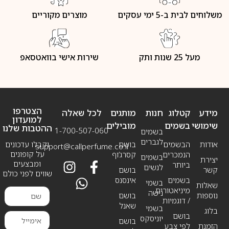
משלוחים לבית ב-5 ימי עסקים
מוצרים מקוריים
מעל 25 שנות ותק
שירות אישי בוואטסאפ
הצטרפו
מידע
קטלוג
חנות
מותגים
לכל שאלה
למועדון
שימושי
בשמים
מובילים
ההטבות שלנו
1-700-507-060
בשמים
לגברים
אודות
הבשמים
בושם
וקבלו עדכונים
support@callperfume.co.il
על קופונים
הנמכרים
קסרג’וף
בשמים
יצירת
ומבצעים
ביותר
לנשים
קשר
בושם
שווים לפני כולם
בשמים
אינסנס
בשמי
שאלות
מיניאטורים
נישה
נוספות
בושם
/ דוגמיות
שאנל
בשמי
בלוג
בושם
יוניסקס
בושם
הזמנת
לפי צבע