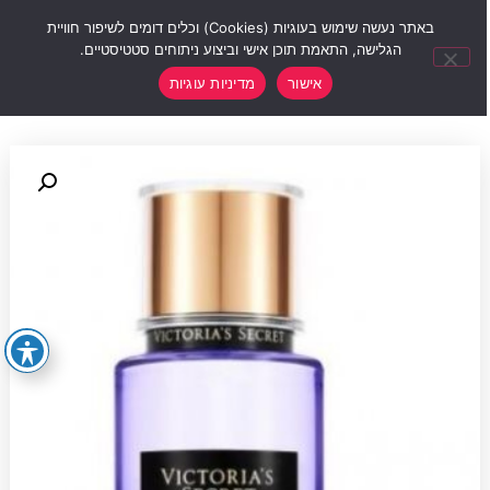
0
באתר נעשה שימוש בעוגיות (Cookies) וכלים דומים לשיפור חוויית
הגלישה, התאמת תוכן אישי וביצוע ניתוחים סטטיסטיים.
אישור
מדיניות עוגיות