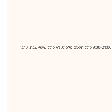
בביצוע הזמנה עד השעה 10:00 בימים א-ה, קבלת המשלוח תבוצע עד חמישה ימי עסקים מיום שלאחר ביצוע ההזמנה, בין השעות 9:00-21:00 כולל תיאום טלפוני. לא כולל שישי-שבת, ערבי