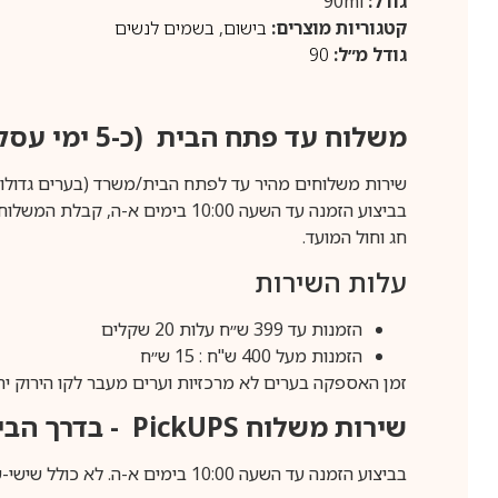
גודל:
90ml
קטגוריות מוצרים:
בישום
,
בשמים לנשים
גודל מ״ל:
90
משלוח עד פתח הבית (כ-5 ימי עסקים)
שירות משלוחים מהיר עד לפתח הבית/משרד (בערים גדולות לפרטים 70-60
חג וחול המועד.
עלות השירות
הזמנות עד 399 ש״ח עלות 20 שקלים
הזמנות מעל 400 ש"ח : 15 ש״ח
זמן האספקה בערים לא מרכזיות וערים מעבר לקו הירוק יהיה 3-5 ימי עסק
שירות משלוח
PickUPS
- בדרך הביתה (כ-5 
בביצוע הזמנה עד השעה 10:00 בימים א-ה. לא כולל שישי-שבת,ערבי חג וחול המועד.