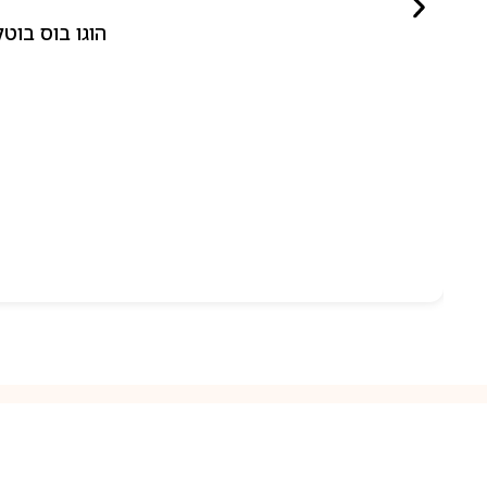
הוגו בוס בוטלד ביונד לאישה