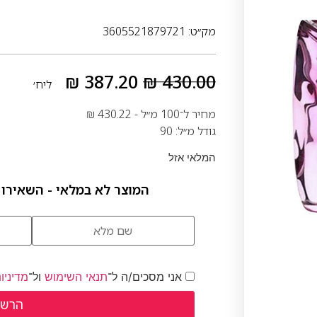
מק״ט: 3605521879721
₪
387.20
₪
430.00
ליח׳
מחיר ל־100 מ״ל -
430.22
₪
גודל מ״ל: 90
המלאי אזל
המוצר לא במלאי - השאירו 
אני מסכים/ה ל־
תנאי השימוש
ול־
מדיניו