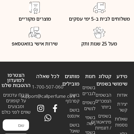
משלוחים לבית ב-5 ימי עסקים
מוצרים מקוריים
מעל 25 שנות ותק
שירות אישי בוואטסאפ
הצטרפו
מידע
קטלוג
חנות
מותגים
לכל שאלה
למועדון
שימושי
בשמים
מובילים
ההטבות שלנו
1-700-507-060
בשמים
לגברים
אודות
הבשמים
בושם
וקבלו עדכונים
support@callperfume.co.il
על קופונים
הנמכרים
קסרג’וף
בשמים
יצירת
ומבצעים
ביותר
לנשים
קשר
בושם
שווים לפני כולם
בשמים
אינסנס
בשמי
שאלות
מיניאטורים
נישה
נוספות
בושם
/ דוגמיות
שאנל
בשמי
בלוג