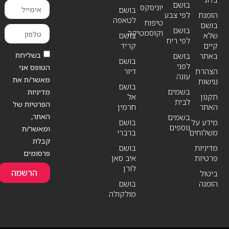
בושם
יוניסקס
בושם
הזמנת
לפי צבע
לטאפה
טיפוח
בושם
בושם
וקוסמטיקה
שלא
בושם
לפי ריח
קיים
קריד
בשליחת
באתר
בושם
בושם
לפני
הטופס אני
הצהרת
דיור
עונה
מאשר/ת את
נגישות
בושם
בשמים
מדיניות
תקנון
אל
לבית
הפרטיות של
האתר
חרמין
האתר,
בשמים
מידע על
בושם
נוספים
ומאשר/ת
משלוחים
ברברי
קבלת
מדיניות
בושם
פרסומים
פרטיות
איב סאן
לורן
הרשמה
ביטול
הזמנה
בושם
מולקולה