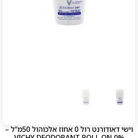
וישי דאודורנט רול 0 אחוז אלכוהול 50מ”ל –
VICHY DEODORANT ROLL ON 0%