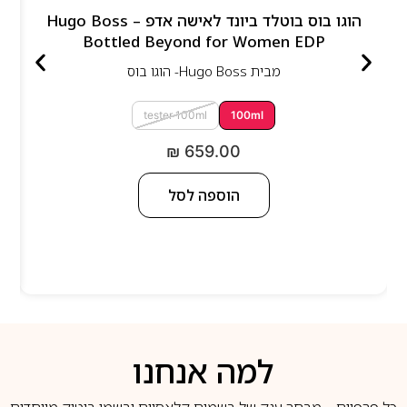
הוגו בוס בוטלד ביונד לאישה אדפ – Hugo Boss
Bottled Beyond for Women EDP
מבית
Hugo Boss- הוגו בוס
tester 100ml
100ml
₪
659.00
הוספה לסל
למה אנחנו
כל פרפיום – מבחר ענק של בשמים קלאסיים ובשמי בוטיק מיוחדים