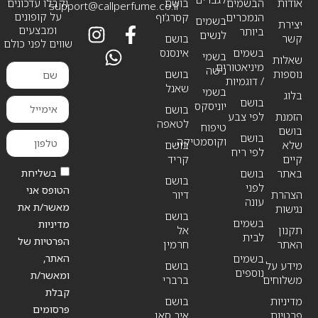
אודות
הבשמים
בושם
וקבלו עדכונים
support@callperfume.co.il
על קופונים
הנמכרים
קסרג’וף
בשמים
יצירת
ומבצעים
ביותר
לנשים
קשר
בושם
שווים לפני כולם
בשמים
אינסנס
בשמי
שאלות
מיניאטורים
נישה
נוספות
בושם
/ דוגמיות
שאנל
בשמי
בלוג
בושם
יוניסקס
בושם
הזמנת
לפי צבע
לטאפה
טיפוח
בושם
בושם
וקוסמטיקה
שלא
בושם
לפי ריח
קיים
קריד
בשליחת
באתר
בושם
בושם
לפני
הטופס אני
הצהרת
דיור
עונה
מאשר/ת את
נגישות
בושם
בשמים
מדיניות
תקנון
אל
לבית
הפרטיות של
האתר
חרמין
האתר,
בשמים
מידע על
בושם
נוספים
ומאשר/ת
משלוחים
ברברי
קבלת
מדיניות
בושם
פרסומים
פרטיות
איב סאן