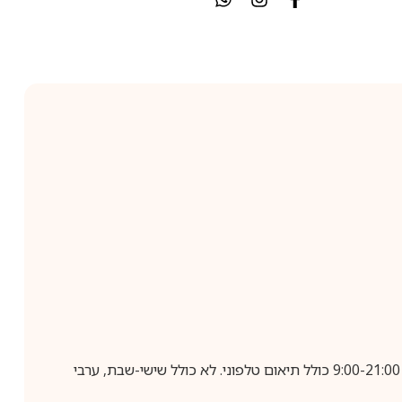
בביצוע הזמנה עד השעה 10:00 בימים א-ה, קבלת המשלוח תבוצע עד חמישה ימי עסקים מיום שלאחר ביצוע ההזמנה, בין השעות 9:00-21:00 כולל תיאום טלפוני. לא כולל שישי-שבת, ערבי