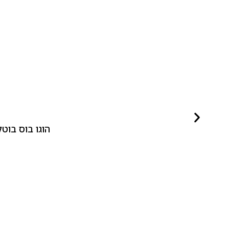
הוגו בוס בוטלד ביונד לאישה