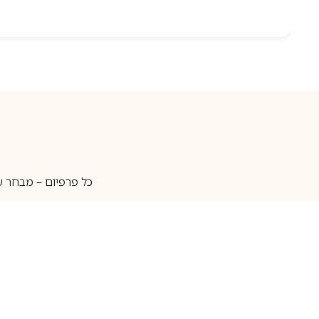
כל פרפיום – מבחר ע
איסוף עצמי
מאות מותגים