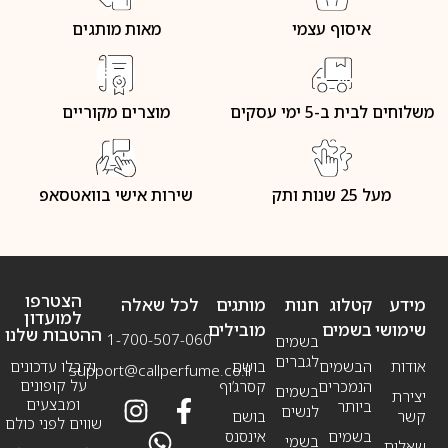
איסוף עצמי
מאות מותגים
משלוחים לבית ב-5 ימי עסקים
מוצרים מקוריים
מעל 25 שנות ותק
שירות אישי בוואטסאפ
הצטרפו
מידע
קטלוג
חנות
מותגים
לכל שאלה
למועדון
שימושי
בשמים
מובילים
ההטבות שלנו
1-700-507-060
בשמים
לגברים
אודות
הבשמים
בושם
וקבלו עדכונים
support@callperfume.co.il
על קופונים
הנמכרים
קסרג’וף
בשמים
יצירת
ומבצעים
ביותר
לנשים
קשר
בושם
שווים לפני כולם
בשמים
אינסנס
בשמי
שאלות