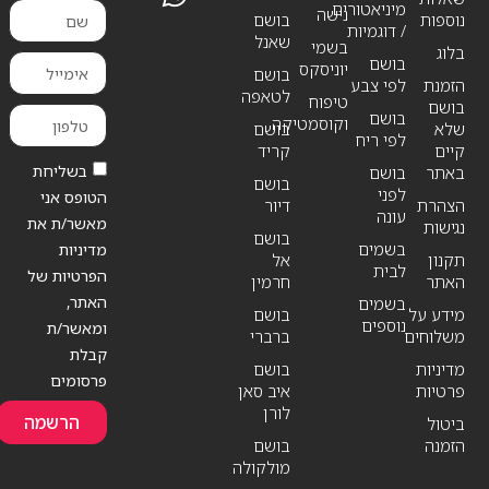
מיניאטורים
נישה
נוספות
בושם
/ דוגמיות
שאנל
בשמי
בלוג
בושם
יוניסקס
בושם
הזמנת
לפי צבע
לטאפה
טיפוח
בושם
בושם
וקוסמטיקה
שלא
בושם
לפי ריח
קיים
קריד
בשליחת
באתר
בושם
בושם
לפני
הטופס אני
הצהרת
דיור
עונה
מאשר/ת את
נגישות
בושם
בשמים
מדיניות
תקנון
אל
לבית
הפרטיות של
האתר
חרמין
האתר,
בשמים
מידע על
בושם
נוספים
ומאשר/ת
משלוחים
ברברי
קבלת
מדיניות
בושם
פרסומים
פרטיות
איב סאן
לורן
הרשמה
ביטול
הזמנה
בושם
מולקולה