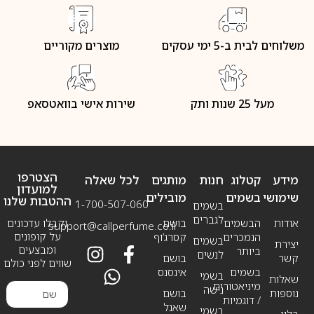
משלוחים לבית ב-5 ימי עסקים
מוצרים מקוריים
מעל 25 שנות ותק
שירות אישי בוואטסאפ
הצטרפו
מידע
קטלוג
חנות
מותגים
לכל שאלה
למועדון
שימושי
בשמים
מובילים
ההטבות שלנו
1-700-507-060
בשמים
לגברים
אודות
הבשמים
בושם
וקבלו עדכונים
support@callperfume.co.il
על קופונים
הנמכרים
קסרג’וף
בשמים
יצירת
ומבצעים
ביותר
לנשים
קשר
בושם
שווים לפני כולם
בשמים
אינסנס
בשמי
שאלות
מיניאטורים
נישה
נוספות
בושם
/ דוגמיות
שאנל
בשמי