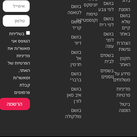
בלוג
בושם
יוניסקס
בושם
הזמנת
לפי צבע
לטאפה
טיפוח
בושם
בושם
וקוסמטיקה
שלא
בושם
לפי ריח
קיים
קריד
בשליחת
באתר
בושם
בושם
לפני
הטופס אני
הצהרת
דיור
עונה
מאשר/ת את
נגישות
בושם
בשמים
מדיניות
תקנון
אל
לבית
הפרטיות של
האתר
חרמין
האתר,
בשמים
מידע על
בושם
נוספים
ומאשר/ת
משלוחים
ברברי
קבלת
מדיניות
בושם
פרסומים
פרטיות
איב סאן
לורן
הרשמה
ביטול
הזמנה
בושם
מולקולה