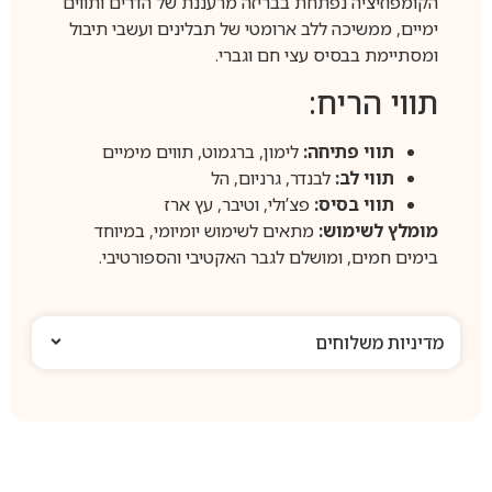
הקומפוזיציה נפתחת בבריזה מרעננת של הדרים ותווים
ימיים, ממשיכה ללב ארומטי של תבלינים ועשבי תיבול
ומסתיימת בבסיס עצי חם וגברי.
תווי הריח:
תווי פתיחה:
לימון, ברגמוט, תווים מימיים
תווי לב:
לבנדר, גרניום, הל
תווי בסיס:
פצ’ולי, וטיבר, עץ ארז
מומלץ לשימוש:
מתאים לשימוש יומיומי, במיוחד
בימים חמים, ומושלם לגבר האקטיבי והספורטיבי.
מדיניות משלוחים