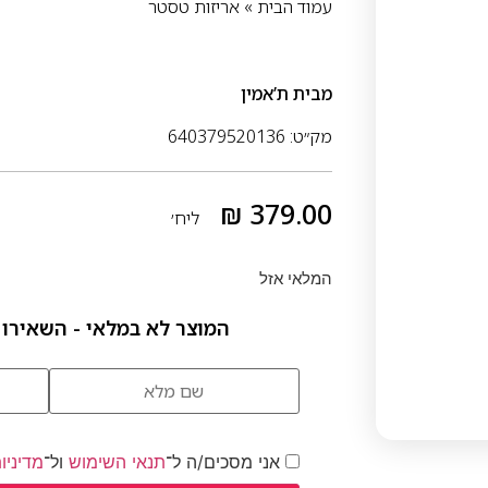
עמוד הבית
»
אריזות טסטר
מבית
ת’אמין
מק״ט: 640379520136
₪
379.00
ליח׳
המלאי אזל
המוצר לא במלאי - השאירו 
אני מסכים/ה ל־
תנאי השימוש
ול־
מדיניו