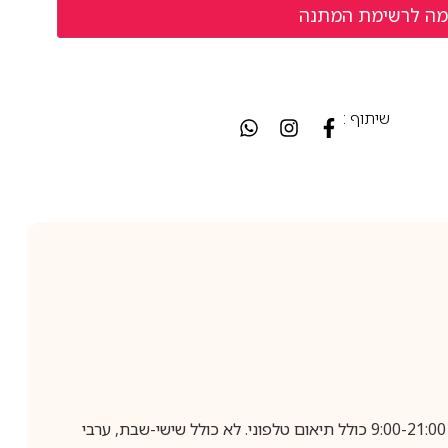
שיתוף :
בביצוע הזמנה עד השעה 10:00 בימים א-ה, קבלת המשלוח תבוצע עד חמישה ימי עסקים מיום שלאחר ביצוע ההזמנה, בין השעות 9:00-21:00 כולל תיאום טלפוני. לא כולל שישי-שבת, ערבי