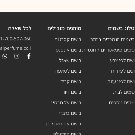
טלוג בשמים
מותגים מובילים
לכל שאלה
1-700-507-060
בשמים הנמכרים ביותר
בושם קסרג’וף
llperfume.co.il
מים מיניאטורים / דוגמיות
בושם אינסנס
שם לפי צבע
בושם שאנל
שם לפי ריח
בושם לטאפה
שם לפני עונה
בושם קריד
שמים לבית
בושם דיור
שמים נוספים
בושם אל חרמין
בושם ברברי
בושם איב סאן לורן
בושם מולקולה