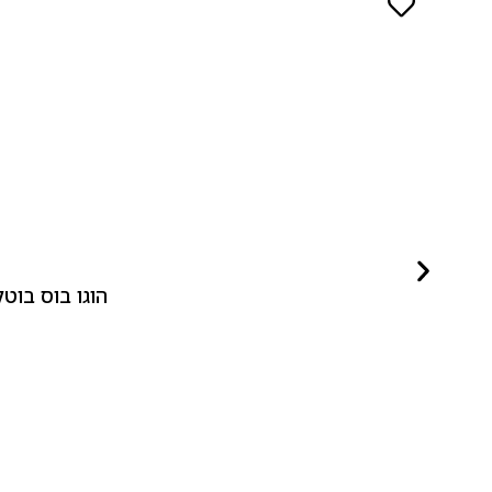
הוגו בוס בוטלד ביונד לאישה