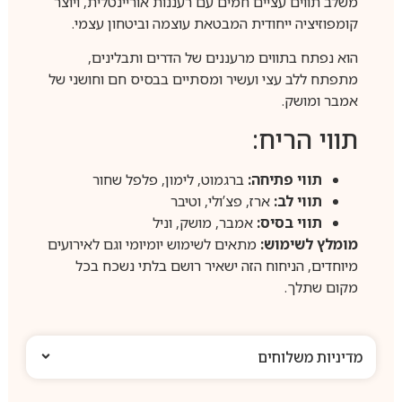
משלב תווים עציים חמים עם רעננות אוריינטלית, ויוצר
קומפוזיציה ייחודית המבטאת עוצמה וביטחון עצמי.
הוא נפתח בתווים מרעננים של הדרים ותבלינים,
מתפתח ללב עצי ועשיר ומסתיים בבסיס חם וחושני של
אמבר ומושק.
תווי הריח:
תווי פתיחה:
ברגמוט, לימון, פלפל שחור
תווי לב:
ארז, פצ’ולי, וטיבר
תווי בסיס:
אמבר, מושק, וניל
מומלץ לשימוש:
מתאים לשימוש יומיומי וגם לאירועים
מיוחדים, הניחוח הזה ישאיר רושם בלתי נשכח בכל
מקום שתלך.
מדיניות משלוחים