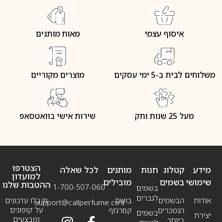
איסוף עצמי
מאות מותגים
משלוחים לבית ב-5 ימי עסקים
מוצרים מקוריים
מעל 25 שנות ותק
שירות אישי בוואטסאפ
הצטרפו
מידע
קטלוג
חנות
מותגים
לכל שאלה
למועדון
שימושי
בשמים
מובילים
ההטבות שלנו
1-700-507-060
בשמים
לגברים
אודות
הבשמים
בושם
וקבלו עדכונים
support@callperfume.co.il
על קופונים
הנמכרים
קסרג’וף
בשמים
יצירת
ומבצעים
ביותר