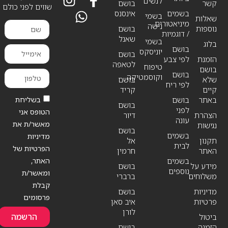
לנשים
קשר
בושם
שווים לפני כולם
בשמים
אינסנס
בשמי
שאלות
מיניאטורים
נישה
נוספות
בושם
/ דוגמיות
שאנל
בשמי
בלוג
בושם
יוניסקס
בושם
הזמנת
לפי צבע
לטאפה
טיפוח
בושם
בושם
וקוסמטיקה
שלא
בושם
לפי ריח
קיים
קריד
בשליחת
באתר
בושם
בושם
לפני
הטופס אני
הצהרת
דיור
עונה
מאשר/ת את
נגישות
בושם
בשמים
מדיניות
תקנון
אל
לבית
הפרטיות של
האתר
חרמין
האתר,
בשמים
מידע על
בושם
נוספים
ומאשר/ת
משלוחים
ברברי
קבלת
מדיניות
בושם
פרסומים
פרטיות
איב סאן
לורן
הרשמה
ביטול
הזמנה
בושם