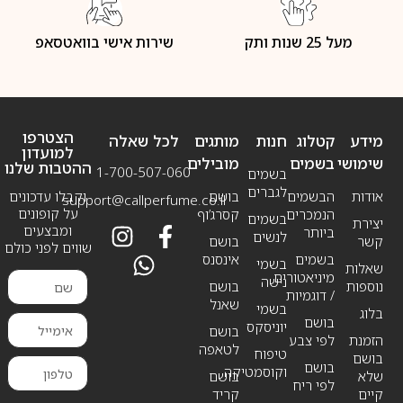
מעל 25 שנות ותק
שירות אישי בוואטסאפ
הצטרפו
מידע
קטלוג
חנות
מותגים
לכל שאלה
למועדון
שימושי
בשמים
מובילים
ההטבות שלנו
1-700-507-060
בשמים
לגברים
אודות
הבשמים
בושם
וקבלו עדכונים
support@callperfume.co.il
על קופונים
הנמכרים
קסרג’וף
בשמים
יצירת
ומבצעים
ביותר
לנשים
קשר
בושם
שווים לפני כולם
בשמים
אינסנס
בשמי
שאלות
מיניאטורים
נישה
נוספות
בושם
/ דוגמיות
שאנל
בשמי
בלוג
בושם
יוניסקס
בושם
הזמנת
לפי צבע
לטאפה
טיפוח
בושם
בושם
וקוסמטיקה
שלא
בושם
לפי ריח
קיים
קריד