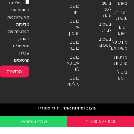
בשליחת
באתר
בושם
בושם
לפני
הטופס אני
הצהרת
דיור
עונה
מאשר/ת את
נגישות
בושם
בשמים
מדיניות
תקנון
אל
לבית
הפרטיות של
האתר
חרמין
האתר,
בשמים
מידע על
בושם
נוספים
ומאשר/ת
משלוחים
ברברי
קבלת
מדיניות
בושם
פרסומים
פרטיות
איב סאן
לורן
הרשמה
ביטול
הזמנה
בושם
מולקולה
עיצוב ופיתוח אתר :
יו די סטודיו
1-700-507-060
שלחו וואטסאפ