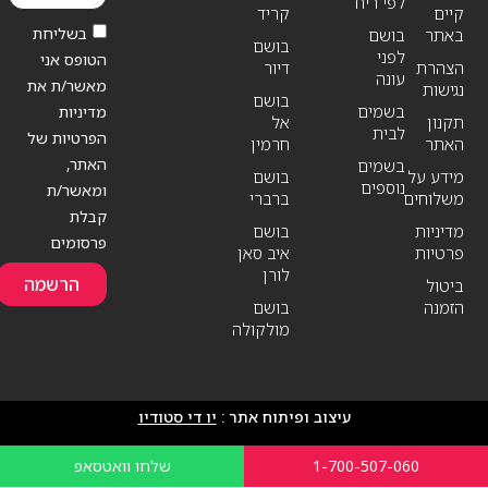
לפי ריח
קיים
קריד
בשליחת
באתר
בושם
בושם
לפני
הטופס אני
הצהרת
דיור
עונה
מאשר/ת את
נגישות
בושם
בשמים
מדיניות
תקנון
אל
לבית
הפרטיות של
האתר
חרמין
האתר,
בשמים
מידע על
בושם
נוספים
ומאשר/ת
משלוחים
ברברי
קבלת
מדיניות
בושם
פרסומים
פרטיות
איב סאן
לורן
הרשמה
ביטול
הזמנה
בושם
מולקולה
עיצוב ופיתוח אתר :
יו די סטודיו
1-700-507-060
שלחו וואטסאפ