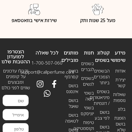
מעל 25 שנות ותק
שירות אישי בוואטסאפ
הצטרפו
מידע
קטלוג
חנות
מותגים
לכל שאלה
למועדון
שימושי
בשמים
מובילים
ההטבות שלנו
1-700-507-060
בשמים
לגברים
אודות
הבשמים
בושם
וקבלו עדכונים
support@callperfume.co.il
על קופונים
הנמכרים
קסרג’וף
בשמים
יצירת
ומבצעים
ביותר
לנשים
קשר
בושם
שווים לפני כולם
בשמים
אינסנס
בשמי
שאלות
מיניאטורים
נישה
נוספות
בושם
/ דוגמיות
שאנל
בשמי
בלוג
בושם
יוניסקס
בושם
הזמנת
לפי צבע
לטאפה
טיפוח
בושם
בושם
וקוסמטיקה
שלא
בושם