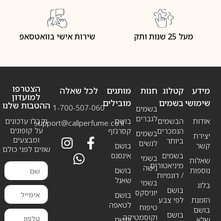
מעל 25 שנות ותק
שירות אישי בוואטסאפ
הצטרפו
מידע
קטלוג
חנות
מותגים
לכל שאלה
למועדון
שימושי
בשמים
מובילים
ההטבות שלנו
1-700-507-060
בשמים
לגברים
אודות
הבשמים
בושם
וקבלו עדכונים
support@callperfume.co.il
על קופונים
הנמכרים
קסרג’וף
בשמים
יצירת
ומבצעים
ביותר
לנשים
קשר
בושם
שווים לפני כולם
בשמים
אינסנס
בשמי
שאלות
מיניאטורים
נישה
נוספות
בושם
/ דוגמיות
שאנל
בשמי
בלוג
בושם
יוניסקס
בושם
הזמנת
לפי צבע
לטאפה
טיפוח
בושם
בושם
וקוסמטיקה
שלא
בושם