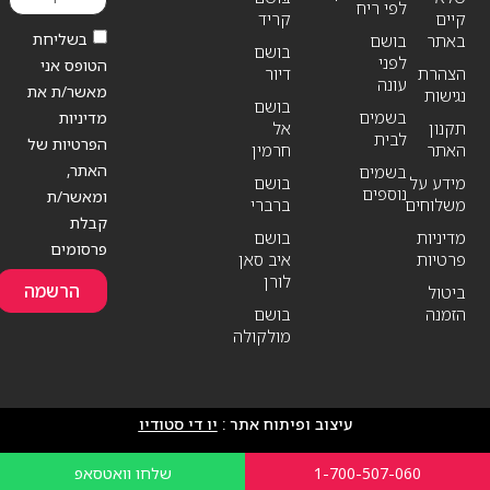
לפי ריח
קיים
קריד
בשליחת
באתר
בושם
בושם
לפני
הטופס אני
הצהרת
דיור
עונה
מאשר/ת את
נגישות
בושם
בשמים
מדיניות
תקנון
אל
לבית
הפרטיות של
האתר
חרמין
האתר,
בשמים
מידע על
בושם
נוספים
ומאשר/ת
משלוחים
ברברי
קבלת
מדיניות
בושם
פרסומים
פרטיות
איב סאן
לורן
הרשמה
ביטול
הזמנה
בושם
מולקולה
עיצוב ופיתוח אתר :
יו די סטודיו
1-700-507-060
שלחו וואטסאפ