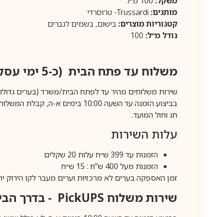
משקל:
100 מ״ל
מותגים:
Trussardi- טרוסרדי
קטגוריות מוצרים:
בישום
,
בשמים לגברים
גודל מ״ל:
100
משלוח עד פתח הבית (כ-5 ימי עסקים)
שירות משלוחים מהיר עד לפתח הבית/משרד (בערים גדולות לפרטים 70-60
חג וחול המועד.
עלות השירות
הזמנות עד 399 ש״ח עלות 20 שקלים
הזמנות מעל 400 ש"ח : 15 ש״ח
זמן האספקה בערים לא מרכזיות וערים מעבר לקו הירוק יהיה 3-5 ימי עסק
שירות משלוח
PickUPS
- בדרך הביתה (כ-5 