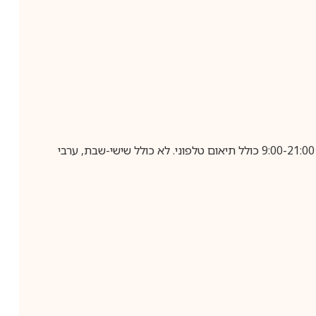
בביצוע הזמנה עד השעה 10:00 בימים א-ה, קבלת המשלוח תבוצע עד חמישה ימי עסקים מיום שלאחר ביצוע ההזמנה, בין השעות 9:00-21:00 כולל תיאום טלפוני. לא כולל שישי-שבת, ערבי