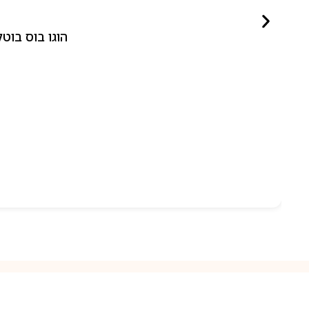
הוגו בוס בוטלד ביונד לאישה