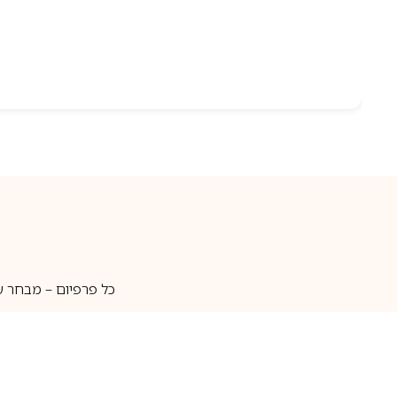
כל פרפיום – מבחר ע
איסוף עצמי
מאות מותגים