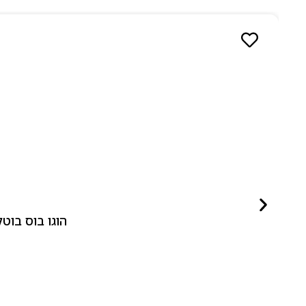
הוגו בוס בוטלד ביונד לאישה