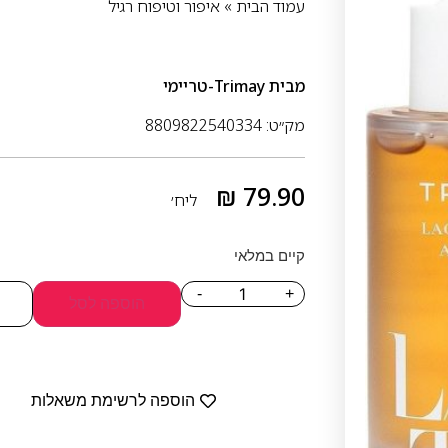
עמוד הבית
»
איפור וטיפוח רגיל
מבית
Trimay-טריימי
מק״ט: 8809822540334
₪
79.90
ליח׳
קיים במלאי
-
+
הוספה לסל
הוספה לרשימת משאלות