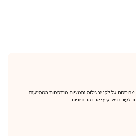
 לשיקום ואיזון העור. הפורמולה מבוססת על לקטובצילוס ותמציות מותססות המסייעות
עור רגיש, עייף או חסר חיוניות.