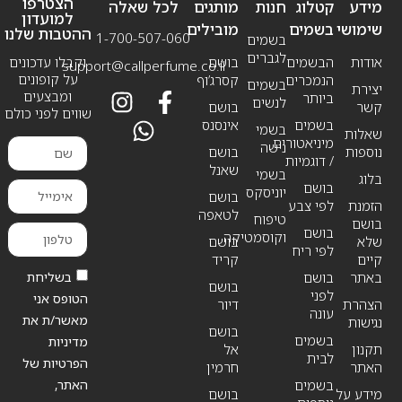
הצטרפו
מידע
קטלוג
חנות
מותגים
לכל שאלה
למועדון
שימושי
בשמים
מובילים
ההטבות שלנו
1-700-507-060
בשמים
לגברים
אודות
הבשמים
בושם
וקבלו עדכונים
support@callperfume.co.il
על קופונים
הנמכרים
קסרג’וף
בשמים
יצירת
ומבצעים
ביותר
לנשים
קשר
בושם
שווים לפני כולם
בשמים
אינסנס
בשמי
שאלות
מיניאטורים
נישה
נוספות
בושם
/ דוגמיות
שאנל
בשמי
בלוג
בושם
יוניסקס
בושם
הזמנת
לפי צבע
לטאפה
טיפוח
בושם
בושם
וקוסמטיקה
שלא
בושם
לפי ריח
קיים
קריד
בשליחת
באתר
בושם
בושם
לפני
הטופס אני
הצהרת
דיור
עונה
מאשר/ת את
נגישות
בושם
בשמים
מדיניות
תקנון
אל
לבית
הפרטיות של
האתר
חרמין
האתר,
בשמים
מידע על
בושם