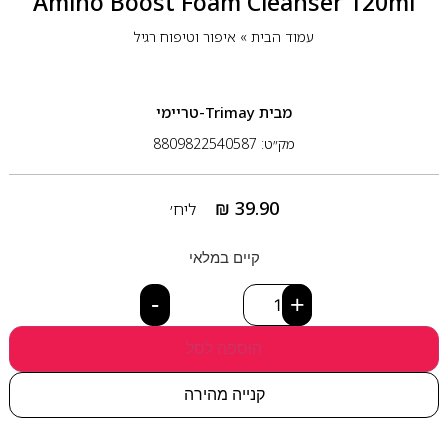
Amino Boost Foam Cleanser 120ml
עמוד הבית
»
איפור וטיפוח רגיל
מבית
Trimay-טריימי
מק״ט: 8809822540587
₪
39.90
ליח׳
קיים במלאי
-
+
הוספה לסל
קנייה מהירה