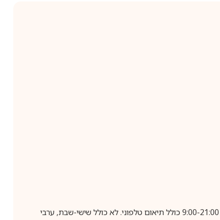
בביצוע הזמנה עד השעה 10:00 בימים א-ה, קבלת המשלוח תבוצע עד חמישה ימי עסקים מיום שלאחר ביצוע ההזמנה, בין השעות 9:00-21:00 כולל תיאום טלפוני. לא כולל שישי-שבת, ערבי