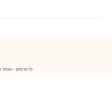
כל פרפיום – מבחר ע
איסוף עצמי
מאות מותגים