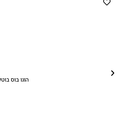
הוגו בוס בוטלד ביונד לאישה