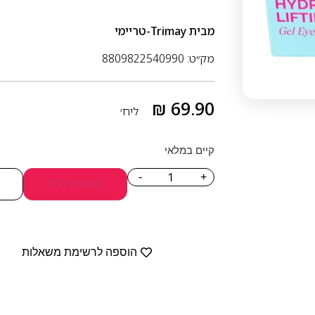
מבית
Trimay-טריימי
מק״ט: 8809822540990
₪
69.90
ליח׳
קיים במלאי
-
+
הוספה לסל
הוספה לרשימת משאלות