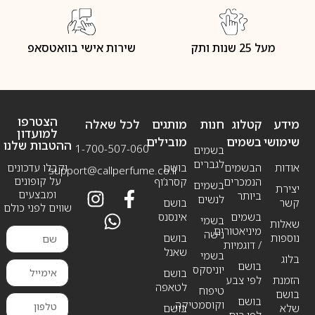
מעל 25 שנות ותק
שירות אישי בוואטסאפ
הצטרפו
מידע
קטלוג
חנות
מותגים
לכל שאלה
למועדון
שימושי
בשמים
מובילים
ההטבות שלנו
1-700-507-060
בשמים
לגברים
אודות
הבשמים
בושם
וקבלו עדכונים
support@callperfume.co.il
על קופונים
הנמכרים
קסרג’וף
בשמים
יצירת
ומבצעים
ביותר
לנשים
קשר
בושם
שווים לפני כולם
בשמים
אינסנס
בשמי
שאלות
מיניאטורים
נישה
נוספות
בושם
/ דוגמיות
שאנל
בשמי
בלוג
בושם
יוניסקס
בושם
הזמנת
לפי צבע
לטאפה
טיפוח
בושם
בושם
וקוסמטיקה
שלא
בושם