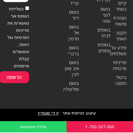
לפי ריח
קיים
קריד
בשליחת
באתר
בושם
בושם
לפני
הטופס אני
הצהרת
דיור
עונה
מאשר/ת את
נגישות
בושם
בשמים
מדיניות
תקנון
אל
לבית
הפרטיות של
האתר
חרמין
האתר,
בשמים
מידע על
בושם
נוספים
ומאשר/ת
משלוחים
ברברי
קבלת
מדיניות
בושם
פרסומים
פרטיות
איב סאן
לורן
הרשמה
ביטול
הזמנה
בושם
מולקולה
עיצוב ופיתוח אתר :
יו די סטודיו
1-700-507-060
שלחו וואטסאפ