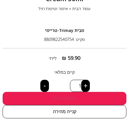
עמוד הבית
»
איפור וטיפוח רגיל
מבית
Trimay-טריימי
מק״ט: 8809822540754
₪
59.90
ליח׳
קיים במלאי
-
+
הוספה לסל
קנייה מהירה