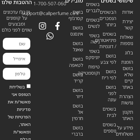
שימושי
בשמים
מובילים
ההטבות שלנו
1-700-507-060
בשמים
לגברים
אודות
הבשמים
בושם
וקבלו עדכונים
support@callperfume.co.il
על קופונים
הנמכרים
קסרג’וף
בשמים
יצירת
ומבצעים
ביותר
לנשים
קשר
בושם
שווים לפני כולם
בשמים
אינסנס
בשמי
שאלות
מיניאטורים
נישה
נוספות
בושם
/ דוגמיות
שאנל
בשמי
בלוג
בושם
יוניסקס
בושם
הזמנת
לפי צבע
לטאפה
טיפוח
בושם
בושם
וקוסמטיקה
שלא
בושם
לפי ריח
קיים
קריד
בשליחת
באתר
בושם
בושם
לפני
הטופס אני
הצהרת
דיור
עונה
מאשר/ת את
נגישות
בושם
בשמים
מדיניות
תקנון
אל
לבית
הפרטיות של
האתר
חרמין
האתר,
בשמים
מידע על
בושם
נוספים
ומאשר/ת
משלוחים
ברברי
קבלת