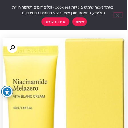
0
באתר נעשה שימוש בעוגיות (Cookies) וכלים דומים לשיפור חוויית
הגלישה, התאמת תוכן אישי וביצוע ניתוחים סטטיסטיים.
אישור
מדיניות עוגיות