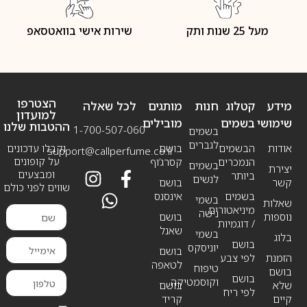
מעל 25 שנות ותק
שירות אישי בוואטסאפ
הצטרפו
מידע
קטלוג
חנות
מותגים
לכל שאלה
למועדון
שימושי
בשמים
מובילים
ההטבות שלנו
1-700-507-060
בשמים
לגברים
אודות
הבשמים
בושם
וקבלו עדכונים
support@callperfume.co.il
על קופונים
הנמכרים
קסרג’וף
בשמים
יצירת
ומבצעים
ביותר
לנשים
קשר
בושם
שווים לפני כולם
בשמים
אינסנס
בשמי
שאלות
מיניאטורים
נישה
נוספות
בושם
/ דוגמיות
שאנל
בשמי
בלוג
בושם
יוניסקס
בושם
הזמנת
לפי צבע
לטאפה
טיפוח
בושם
בושם
וקוסמטיקה
שלא
בושם
לפי ריח
קיים
קריד