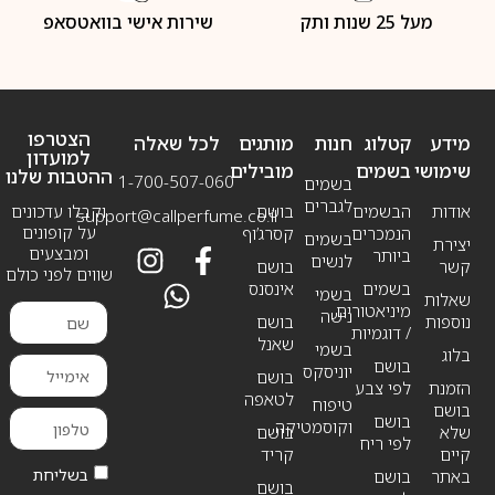
מעל 25 שנות ותק
שירות אישי בוואטסאפ
הצטרפו
מידע
קטלוג
חנות
מותגים
לכל שאלה
למועדון
שימושי
בשמים
מובילים
ההטבות שלנו
1-700-507-060
בשמים
לגברים
אודות
הבשמים
בושם
וקבלו עדכונים
support@callperfume.co.il
על קופונים
הנמכרים
קסרג’וף
בשמים
יצירת
ומבצעים
ביותר
לנשים
קשר
בושם
שווים לפני כולם
בשמים
אינסנס
בשמי
שאלות
מיניאטורים
נישה
נוספות
בושם
/ דוגמיות
שאנל
בשמי
בלוג
בושם
יוניסקס
בושם
הזמנת
לפי צבע
לטאפה
טיפוח
בושם
בושם
וקוסמטיקה
שלא
בושם
לפי ריח
קיים
קריד
בשליחת
באתר
בושם
בושם