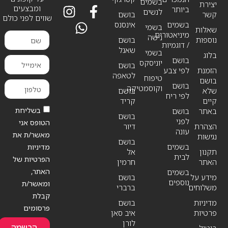
בשמים
יצירת
ומבצעים
ביותר
לנשים
קשר
בושם
שווים לפני כולם
בשמים
אינסנס
בשמי
שאלות
מיניאטורים
נישה
נוספות
בושם
/ דוגמיות
שאנל
בשמי
בלוג
בושם
יוניסקס
בושם
הזמנת
לפי צבע
לטאפה
טיפוח
בושם
בושם
וקוסמטיקה
שלא
בושם
לפי ריח
קיים
קריד
בשליחת
באתר
בושם
בושם
לפני
הטופס אני
הצהרת
דיור
עונה
מאשר/ת את
נגישות
בושם
בשמים
מדיניות
תקנון
אל
לבית
הפרטיות של
האתר
חרמין
האתר,
בשמים
מידע על
בושם
נוספים
ומאשר/ת
משלוחים
ברברי
קבלת
מדיניות
בושם
פרסומים
פרטיות
איב סאן
לורן
הרשמה
ביטול