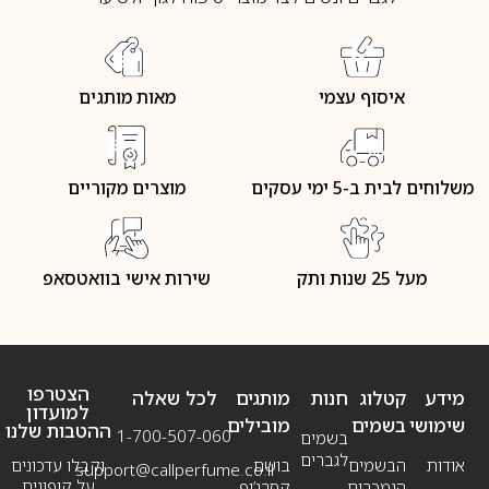
איסוף עצמי
מאות מותגים
משלוחים לבית ב-5 ימי עסקים
מוצרים מקוריים
מעל 25 שנות ותק
שירות אישי בוואטסאפ
הצטרפו
מידע
קטלוג
חנות
מותגים
לכל שאלה
למועדון
שימושי
בשמים
מובילים
ההטבות שלנו
1-700-507-060
בשמים
לגברים
אודות
הבשמים
בושם
וקבלו עדכונים
support@callperfume.co.il
על קופונים
הנמכרים
קסרג’וף