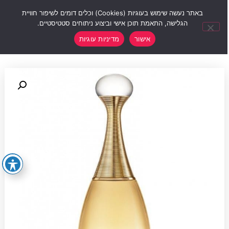
0
באתר נעשה שימוש בעוגיות (Cookies) וכלים דומים לשיפור חוויית
הגלישה, התאמת תוכן אישי וביצוע ניתוחים סטטיסטיים.
אישור
מדיניות עוגיות