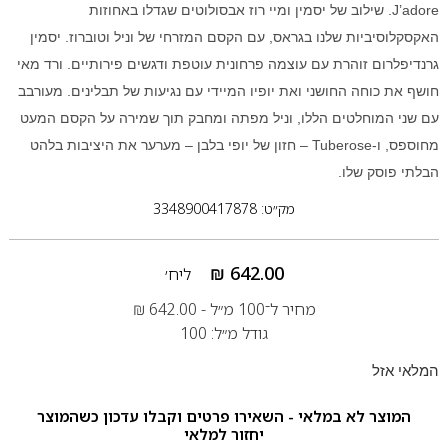
J’adore. שילוב של יסמין ומיי רוז אבסולוטים שגדלו באחוזות
האקסקלוסיביות שלנו בגראס, עם הקסם המזרחי של וניל וטוברוז. יסמין
גרנדיפלרום זוהרת עם עוצמה פרחונית עוטפת ודגשים פירותיים. ורד מאי
חושף את כוחה החושני ואת יופיו המיידי עם נגיעות של תבלינים. מעורבב
עם שני המוחלטים הללו, וניל מפתה ומחבק תוך שמירה על הקסם המעט
מחוספס, ו-Tuberose – חזון של יופי בלבן – מערער את היציבות בלהט
הבלתי פוסק שלו.
מק״ט: 3348900417878
₪
642.00
ליח׳
מחיר ל־100 מ״ל -
642.00
₪
גודל מ״ל: 100
המלאי אזל
המוצר לא במלאי - השאירו פרטים וקבלו עדכון כשהמוצר
יחזור למלאי